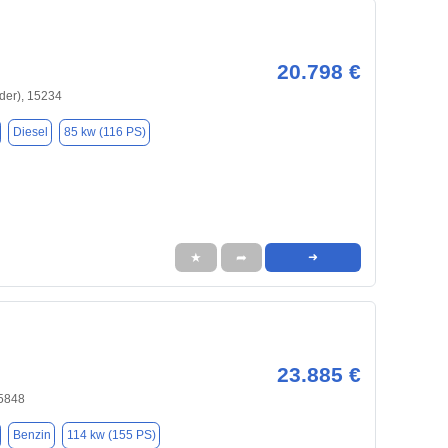
20.798 €
Oder), 15234
Diesel
85 kw (116 PS)
★
➦
➜
23.885 €
5848
Benzin
114 kw (155 PS)