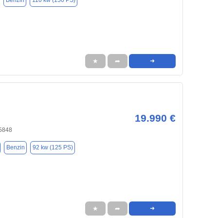
Benzin
110 kw (150 PS)
★
➦
➜
19.990 €
5848
Benzin
92 kw (125 PS)
★
➦
➜