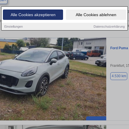
ow
Finden Sie in Beeskow Ihren gebrauchten Ford – v
Alle Cookies akzeptieren
Alle Cookies ablehnen
en Sie in Beeskow gebrauchte Ford Fahrzeuge. Von Kleinwagen bis hin zum SUV –
von privat und vom Händle
Einstellungen
Datenschutzerklärung
Ford Puma
Frankfurt, 
4.530 km