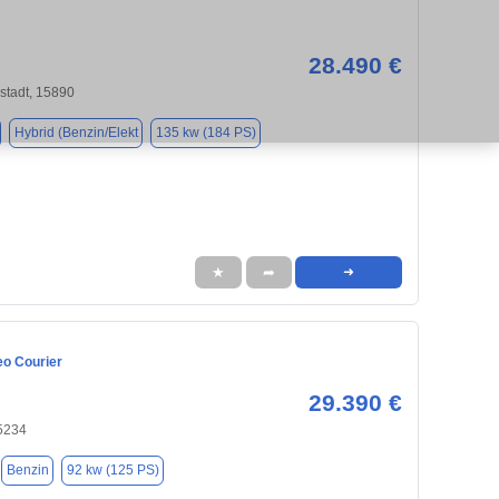
28.490 €
stadt, 15890
Hybrid (Benzin/Elekt
135 kw (184 PS)
★
➦
➜
eo Courier
29.390 €
15234
Benzin
92 kw (125 PS)