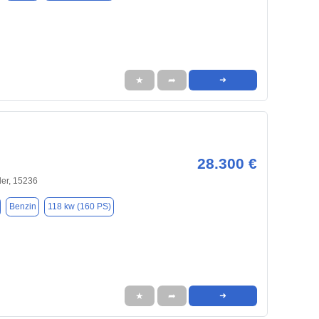
★
➦
➜
28.300 €
der, 15236
Benzin
118 kw (160 PS)
★
➦
➜