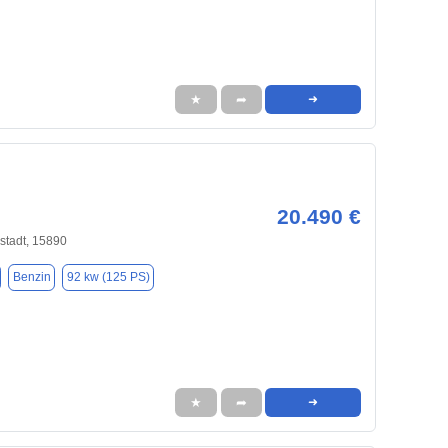
★
➦
➜
20.490 €
stadt, 15890
Benzin
92 kw (125 PS)
★
➦
➜