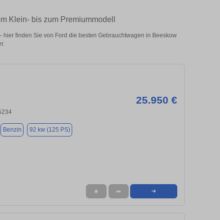
om Klein- bis zum Premiummodell
 hier finden Sie von Ford die besten Gebrauchtwagen in Beeskow
r.
25.950 €
15234
Benzin
92 kw (125 PS)
★
➦
➜