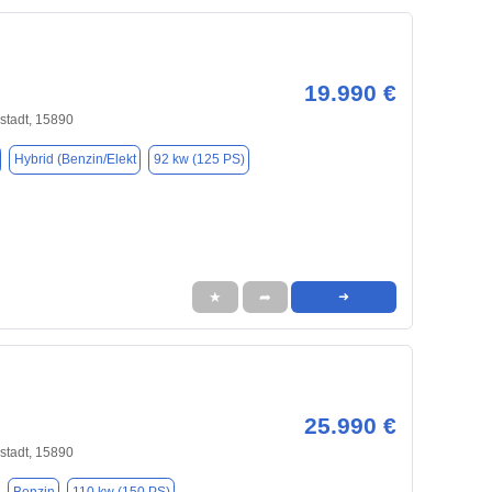
19.990 €
stadt, 15890
Hybrid (Benzin/Elekt
92 kw (125 PS)
★
➦
➜
25.990 €
stadt, 15890