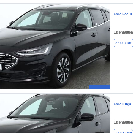
Ford Focus
Eisenhütten
32.007 km
Ford Kuga
Eisenhütten