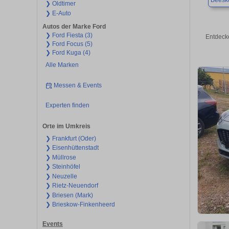
Beesk
❯ Oldtimer
❯ E-Auto
Autos der Marke Ford
❯ Ford Fiesta (3)
Entdeck
❯ Ford Focus (5)
❯ Ford Kuga (4)
Alle Marken
Messen & Events
Experten finden
Orte im Umkreis
❯ Frankfurt (Oder)
❯ Eisenhüttenstadt
❯ Müllrose
❯ Steinhöfel
❯ Neuzelle
❯ Rietz-Neuendorf
❯ Briesen (Mark)
❯ Brieskow-Finkenheerd
Events