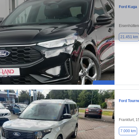
Ford Kuga
Eisenhütten
21.451 km
Ford Tourn
Frankfurt, 
7.000 km