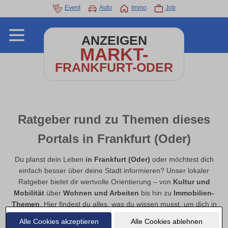
Event
Auto
Immo
Job
ANZEIGEN
MARKT-
FRANKFURT-ODER
Ratgeber rund zu Themen dieses
Portals in Frankfurt (Oder)
Du planst dein Leben
in Frankfurt (Oder)
oder möchtest dich
einfach besser über deine Stadt informieren? Unser lokaler
Ratgeber bietet dir wertvolle Orientierung – von
Kultur und
Mobilität
über
Wohnen und Arbeiten
bis hin zu
Immobilien-
Themen
. Hier findest du alles, was du wissen musst, um dich in
Frankfurt (Oder) gut zu orientieren, den Alltag zu erleichtern und
Alle Cookies akzeptieren
Alle Cookies ablehnen
neue Chancen zu entdecken.