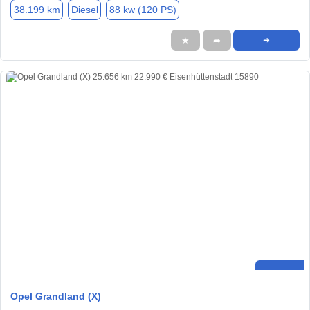
38.199 km
Diesel
88 kw (120 PS)
★
➦
➜
Opel Grandland (X)