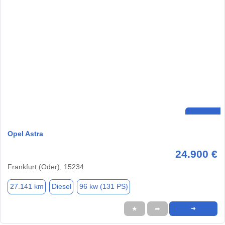
Opel Astra
24.900 €
Frankfurt (Oder), 15234
27.141 km
Diesel
96 kw (131 PS)
★
➦
➜