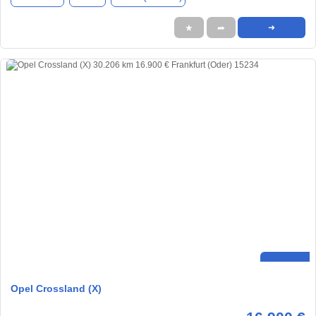
★
➦
➜
Opel Crossland (X)