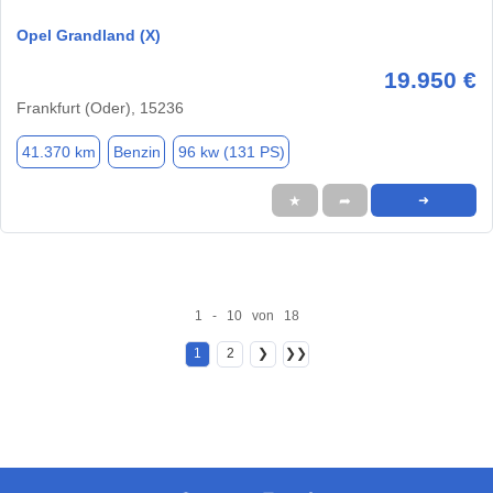
Opel Grandland (X)
19.950 €
Frankfurt (Oder), 15236
41.370 km
Benzin
96 kw (131 PS)
★
➦
➜
1 - 10 von 18
1
2
❯
❯❯