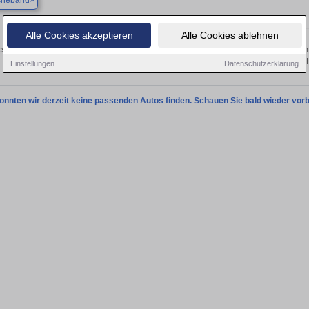
cheband
Finden Sie in Alt Tucheband Ihren gebrauchten Volvo
Alle Cookies akzeptieren
Alle Cookies ablehnen
n Sie in Alt Tucheband gebrauchte Volvo Fahrzeuge. Von Kleinwagen bis hin zum 
Tucheband von privat und vom 
Einstellungen
Datenschutzerklärung
onnten wir derzeit keine passenden Autos finden. Schauen Sie bald wieder vorb