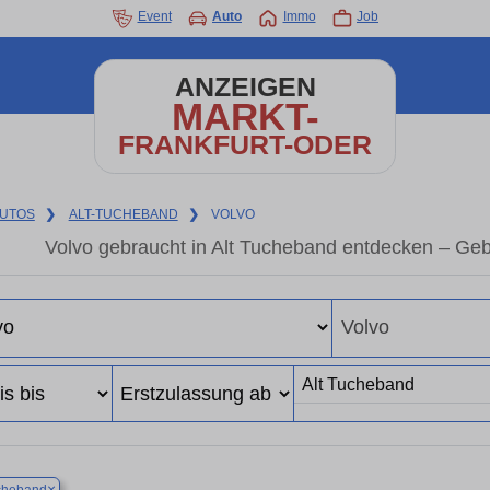
Event
Auto
Immo
Job
ANZEIGEN
MARKT-
FRANKFURT-ODER
UTOS
❯
ALT-TUCHEBAND
❯
VOLVO
Volvo gebraucht in Alt Tucheband entdecken – Ge
×