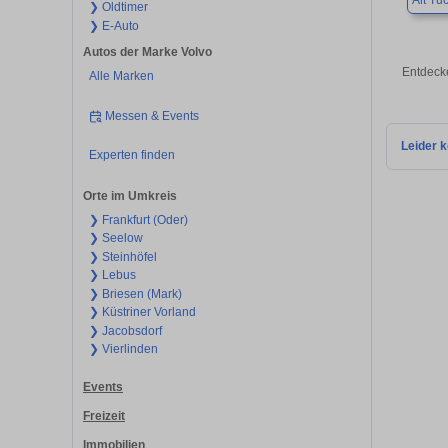
Alt Tu
❯ Oldtimer
❯ E-Auto
Autos der Marke Volvo
Entdecke
Alle Marken
Messen & Events
Leider k
Experten finden
Orte im Umkreis
❯ Frankfurt (Oder)
❯ Seelow
❯ Steinhöfel
❯ Lebus
❯ Briesen (Mark)
❯ Küstriner Vorland
❯ Jacobsdorf
❯ Vierlinden
Events
Freizeit
Immobilien