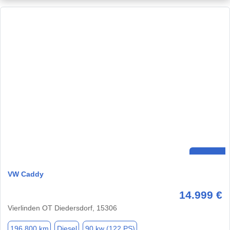
VW Caddy
14.999 €
Vierlinden OT Diedersdorf, 15306
196.800 km
Diesel
90 kw (122 PS)