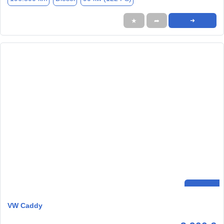
★
➦
➜
VW Caddy