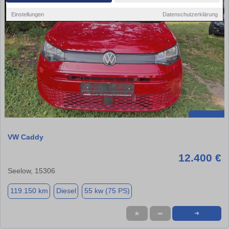
Einstellungen
Datenschutzerklärung
VW Caddy
12.400 €
Seelow, 15306
119.150 km
Diesel
55 kw (75 PS)
★
➦
➜