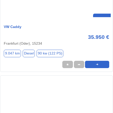
VW Caddy
35.950 €
Frankfurt (Oder), 15234
9.047 km
Diesel
90 kw (122 PS)
★
➦
➜