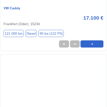
VW Caddy
17.100 €
Frankfurt (Oder), 15234
121.000 km
Diesel
90 kw (122 PS)
★
➦
➜