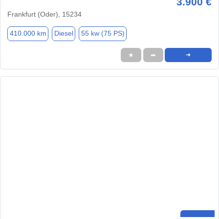
3.900 €
Frankfurt (Oder), 15234
410.000 km
Diesel
55 kw (75 PS)
★
➦
➜