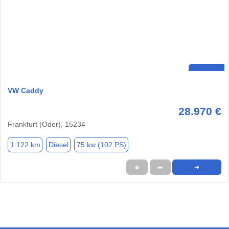
VW Caddy
28.970 €
Frankfurt (Oder), 15234
1.122 km
Diesel
75 kw (102 PS)
★
➦
➜