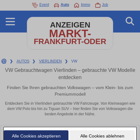
Event
Auto
Immo
Job
ANZEIGEN
MARKT-
FRANKFURT-ODER
❯
AUTOS
❯
VIERLINDEN
❯
VW
VW Gebrauchtwagen Vierlinden – gebrauchte VW Modelle
entdecken
Finden Sie Ihren gebrauchten Volkswagen – vom Klein- bis zum
Premiummodell
Entdecken Sie in Vierlinden gebrauchte VW Fahrzeuge. Von Kleinwagen wie
dem VW Polo bis hin zu Tiguan SUV – hier finden Sie von Volkswagen die
besten Angebote in der Nähe.
Leider konnten wir derzeit keine passenden Autos finden. Schauen Sie
Alle Cookies akzeptieren
Alle Cookies ablehnen
bald wieder vorbei!