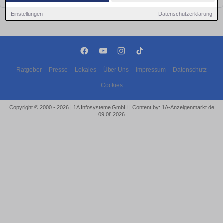
Einstellungen
Datenschutzerklärung
Ratgeber
Presse
Lokales
Über Uns
Impressum
Datenschutz
Cookies
Copyright © 2000 - 2026 | 1A Infosysteme GmbH | Content by: 1A-Anzeigenmarkt.de
09.08.2026