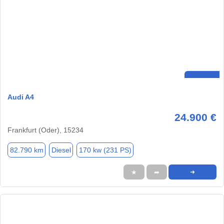
Audi A4
24.900 €
Frankfurt (Oder), 15234
82.790 km
Diesel
170 kw (231 PS)
★
➦
➜