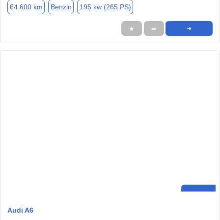
64.600 km
Benzin
195 kw (265 PS)
★
➦
➜
Audi A6