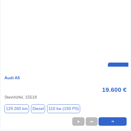
Audi A5
19.600 €
Steinhöfel, 15518
129.260 km
Diesel
110 kw (150 PS)
★
➦
➜