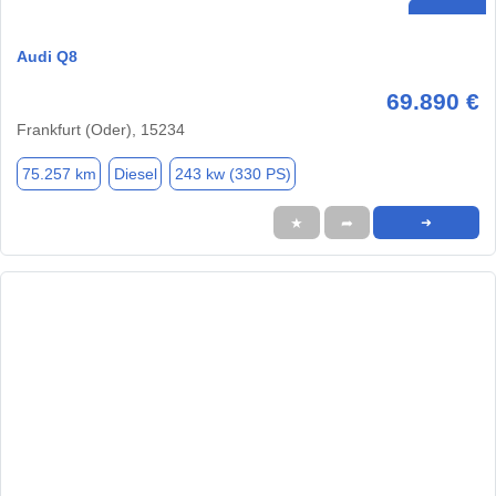
Audi Q8
69.890 €
Frankfurt (Oder), 15234
75.257 km
Diesel
243 kw (330 PS)
★
➦
➜