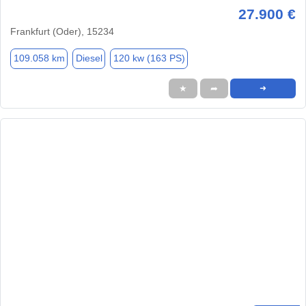
27.900 €
Frankfurt (Oder), 15234
109.058 km
Diesel
120 kw (163 PS)
★
➦
➜