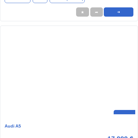
★
➦
➜
Audi A5