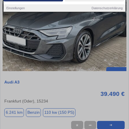
Einstellungen
Datenschutzerklärung
Audi A3
39.490 €
Frankfurt (Oder), 15234
6.241 km
Benzin
110 kw (150 PS)
★
➦
➜