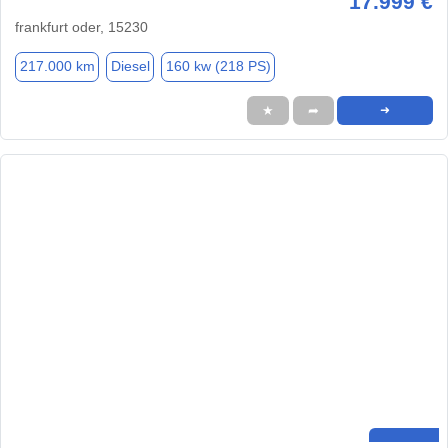
17.999 €
frankfurt oder, 15230
217.000 km
Diesel
160 kw (218 PS)
★
➦
➜