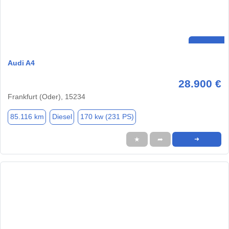
Audi A4
28.900 €
Frankfurt (Oder), 15234
85.116 km
Diesel
170 kw (231 PS)
★
➦
➜