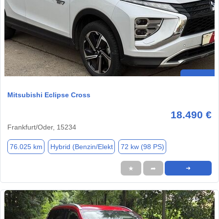
Mitsubishi Eclipse Cross
18.490 €
Frankfurt/Oder, 15234
76.025 km
Hybrid (Benzin/Elekt
72 kw (98 PS)
★
➦
➜