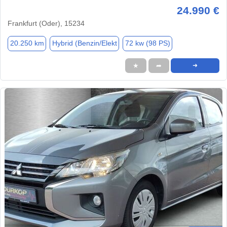
24.990 €
Frankfurt (Oder), 15234
20.250 km
Hybrid (Benzin/Elekt
72 kw (98 PS)
★
➦
➜