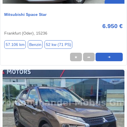
Mitsubishi Space Star
6.950 €
Frankfurt (Oder), 15236
57.106 km
Benzin
52 kw (71 PS)
★
➦
➜