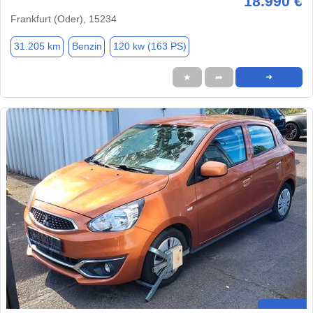
18.990 €
Frankfurt (Oder), 15234
31.205 km
Benzin
120 kw (163 PS)
★
➦
➜