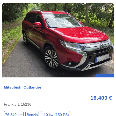
Mitsubishi Outlander
18.400 €
Frankfurt, 15236
76.340 km
Benzin
110 kw (150 PS)