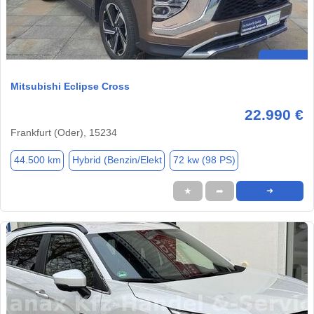
Mitsubishi Eclipse Cross
22.990 €
Frankfurt (Oder), 15234
44.500 km
Hybrid (Benzin/Elekt
72 kw (98 PS)
★
➦
➜