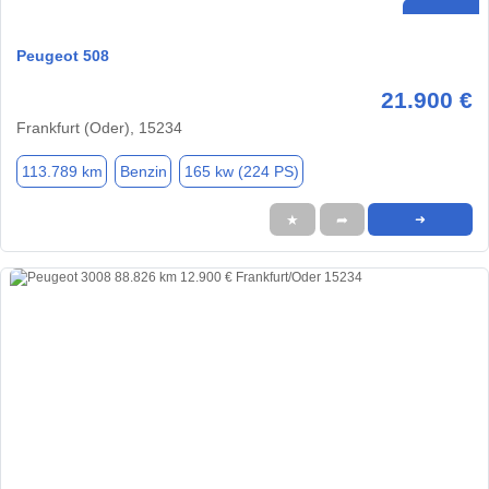
Peugeot 508
21.900 €
Frankfurt (Oder), 15234
113.789 km
Benzin
165 kw (224 PS)
★
➦
➜