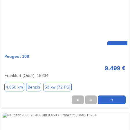
Peugeot 108
9.499 €
Frankfurt (Oder), 15234
4.650 km
Benzin
53 kw (72 PS)
★
➦
➜