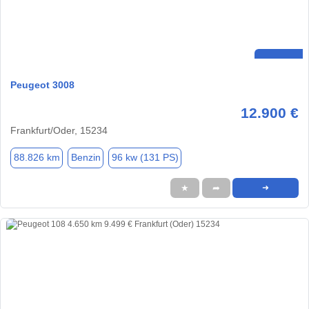
Peugeot 3008
12.900 €
Frankfurt/Oder, 15234
88.826 km
Benzin
96 kw (131 PS)
★
➦
➜