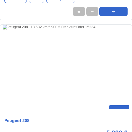
★
➦
➜
Peugeot 208