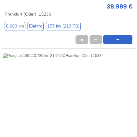
39.999 €
Frankfurt (Oder), 15236
6.000 km
Elektro
157 kw (213 PS)
★
➦
➜