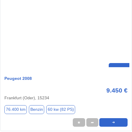
Peugeot 2008
9.450 €
Frankfurt (Oder), 15234
76.400 km
Benzin
60 kw (82 PS)
★
➦
➜