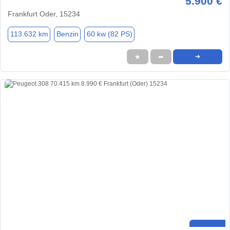
5.900 €
Frankfurt Oder, 15234
113.632 km
Benzin
60 kw (82 PS)
★
➦
➜