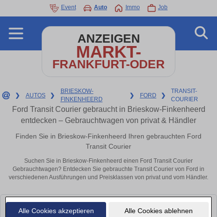
Event
Auto
Immo
Job
ANZEIGEN
MARKT-
FRANKFURT-ODER
BRIESKOW-
TRANSIT-
❯
AUTOS
❯
❯
FORD
❯
FINKENHEERD
COURIER
Ford Transit Courier gebraucht in Brieskow-Finkenheerd
entdecken – Gebrauchtwagen von privat & Händler
Finden Sie in Brieskow-Finkenheerd Ihren gebrauchten Ford
Transit Courier
Suchen Sie in Brieskow-Finkenheerd einen Ford Transit Courier
Gebrauchtwagen? Entdecken Sie gebrauchte Transit Courier von Ford in
verschiedenen Ausführungen und Preisklassen von privat und vom Händler.
Leider konnten wir derzeit keine passenden Autos finden. Schauen Sie
Alle Cookies akzeptieren
Alle Cookies ablehnen
bald wieder vorbei!