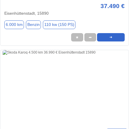
37.490 €
Eisenhüttenstadt, 15890
6.000 km
Benzin
110 kw (150 PS)
★
➦
➜