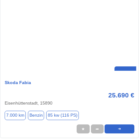
Skoda Fabia
25.690 €
Eisenhüttenstadt, 15890
7.000 km
Benzin
85 kw (116 PS)
★
➦
➜