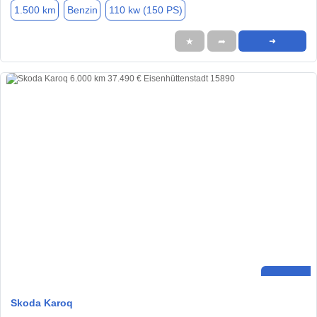
1.500 km
Benzin
110 kw (150 PS)
★
➦
➜
Skoda Karoq