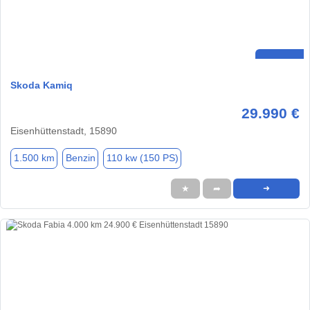
Skoda Kamiq
29.990 €
Eisenhüttenstadt, 15890
1.500 km
Benzin
110 kw (150 PS)
★
➦
➜