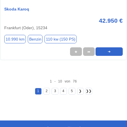
Skoda Karoq
42.950 €
Frankfurt (Oder), 15234
10.990 km
Benzin
110 kw (150 PS)
★
➦
➜
1 - 10 von 76
1
2
3
4
5
❯
❯❯