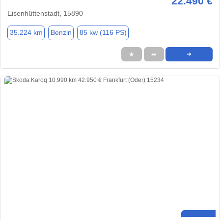
22.490 €
Eisenhüttenstadt, 15890
35.224 km
Benzin
85 kw (116 PS)
★
➦
➜