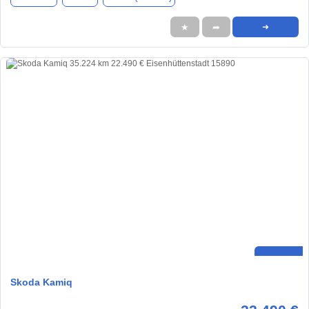
★
➦
➜
Skoda Kamiq