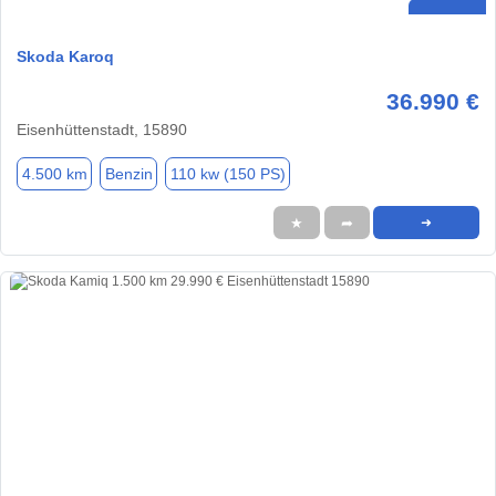
Skoda Karoq
36.990 €
Eisenhüttenstadt, 15890
4.500 km
Benzin
110 kw (150 PS)
★
➦
➜