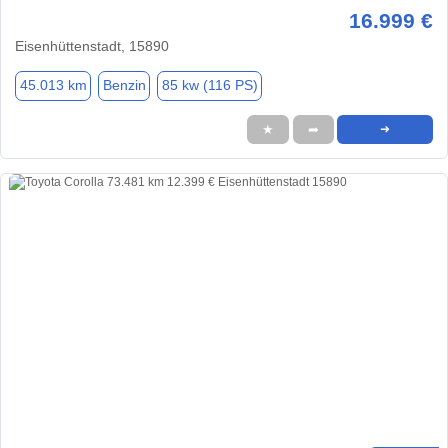
16.999 €
Eisenhüttenstadt, 15890
45.013 km
Benzin
85 kw (116 PS)
★
➦
➜