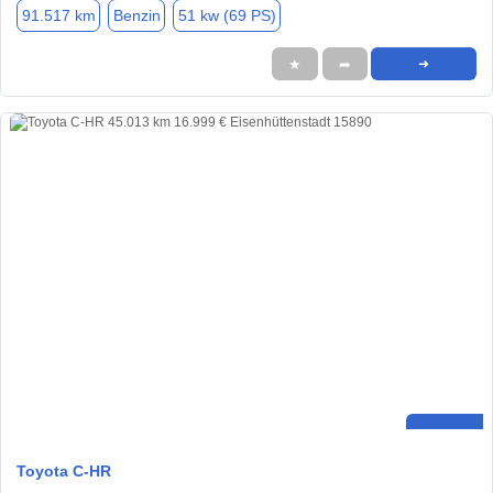
91.517 km
Benzin
51 kw (69 PS)
★
➦
➜
Toyota C-HR