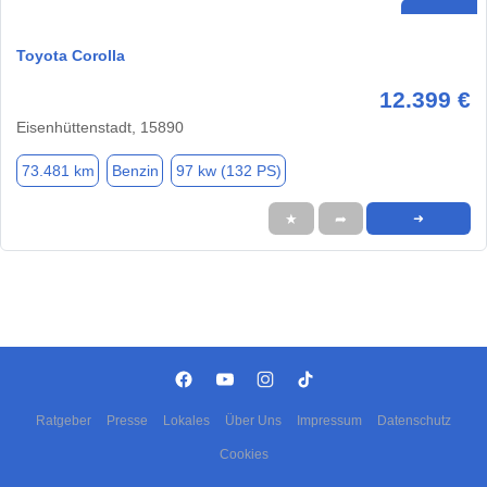
Toyota Corolla
12.399 €
Eisenhüttenstadt, 15890
73.481 km
Benzin
97 kw (132 PS)
★
➦
➜
Ratgeber
Presse
Lokales
Über Uns
Impressum
Datenschutz
Cookies