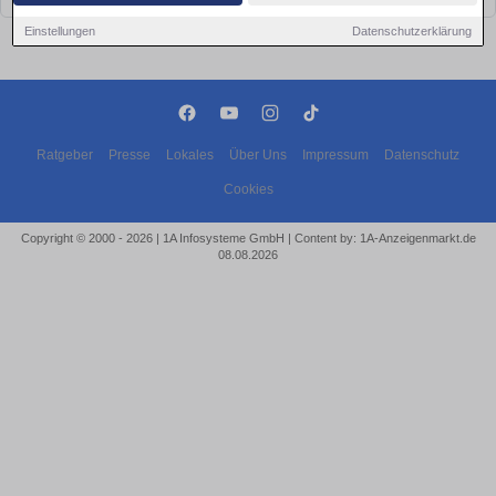
Einstellungen
Datenschutzerklärung
Ratgeber
Presse
Lokales
Über Uns
Impressum
Datenschutz
Cookies
Copyright © 2000 - 2026 | 1A Infosysteme GmbH | Content by: 1A-Anzeigenmarkt.de
08.08.2026