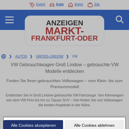
Event
Auto
Immo
Job
ANZEIGEN
MARKT-
FRANKFURT-ODER
❯
AUTOS
❯
GROSS-LINDOW
❯
VW
VW Gebrauchtwagen Groß Lindow – gebrauchte VW
Modelle entdecken
Finden Sie Ihren gebrauchten Volkswagen – vom Klein- bis zum
Premiummodell
Entdecken Sie in Groß Lindow gebrauchte VW Fahrzeuge. Von Kleinwagen
wie dem VW Polo bis hin zu Tiguan SUV – hier finden Sie von Volkswagen
die besten Angebote in der Nähe.
Leider konnten wir derzeit keine passenden Autos finden. Schauen Sie
Alle Cookies akzeptieren
Alle Cookies ablehnen
bald wieder vorbei!