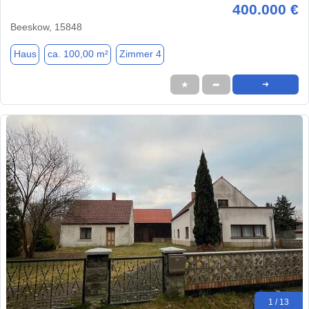
400.000 €
Beeskow, 15848
Haus
ca. 100,00 m²
Zimmer 4
★
➦
➜
1 / 13