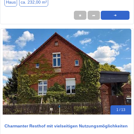
Haus
ca. 232,00 m²
★
➦
➜
1 / 13
Charmanter Resthof mit vielseitigen Nutzungsmöglichkeiten