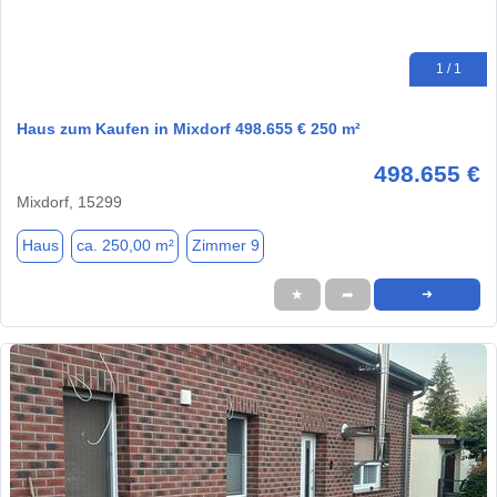
1 / 1
Haus zum Kaufen in Mixdorf 498.655 € 250 m²
498.655 €
Mixdorf, 15299
Haus
ca. 250,00 m²
Zimmer 9
★
➦
➜