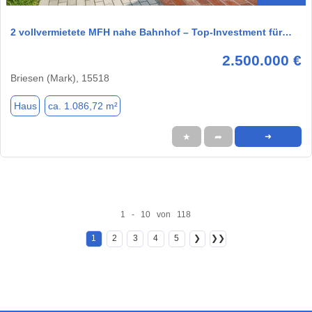
2 vollvermietete MFH nahe Bahnhof – Top-Investment für…
2.500.000 €
Briesen (Mark), 15518
Haus
ca. 1.086,72 m²
★
➦
➜
1 - 10 von 118
1
2
3
4
5
❯
❯❯