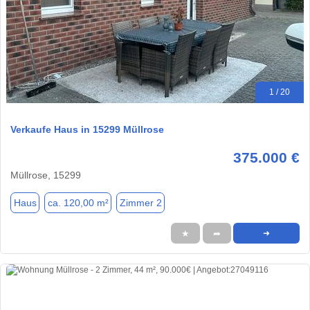
1 / 20
Verkaufe Haus in 15299 Müllrose
375.000 €
Müllrose, 15299
Haus
ca. 120,00 m²
Zimmer 2
★
➦
➜