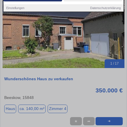
Einstellungen
Datenschutzerklärung
1 / 17
Wunderschönes Haus zu verkaufen
350.000 €
Beeskow, 15848
Haus
ca. 140,00 m²
Zimmer 4
★
➦
➜