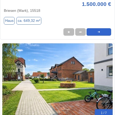
1.500.000 €
Briesen (Mark), 15518
Haus
ca. 649,32 m²
★
➦
➜
1 / 7