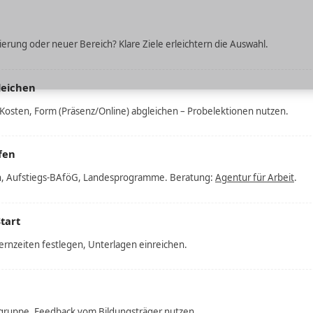
sierung oder neuer Bereich? Klare Ziele erleichtern die Auswahl.
leichen
 Kosten, Form (Präsenz/Online) abgleichen – Probelektionen nutzen.
fen
n, Aufstiegs-BAföG, Landesprogramme. Beratung:
Agentur für Arbeit
.
tart
ernzeiten festlegen, Unterlagen einreichen.
ngruppe, Feedback vom Bildungsträger nutzen.