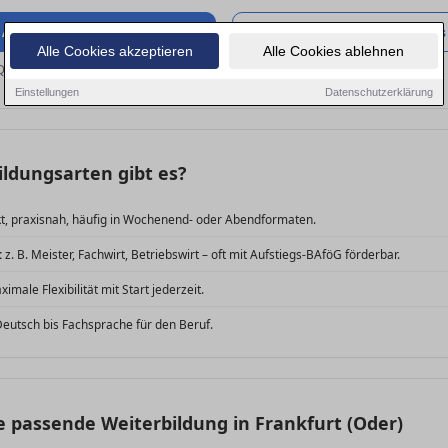
 Aus- & Weiterbildung
Zu den Jobs
Alle Cookies akzeptieren
Alle Cookies ablehnen
Quereinsteiger
prüfen.
Einstellungen
Datenschutzerklärung
ldungsarten gibt es?
, praxisnah, häufig in Wochenend- oder Abendformaten.
:
z. B. Meister, Fachwirt, Betriebswirt – oft mit Aufstiegs-BAföG förderbar.
imale Flexibilität mit Start jederzeit.
eutsch bis Fachsprache für den Beruf.
ie passende Weiterbildung in Frankfurt (Oder)