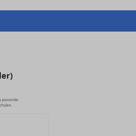
der)
du passende
chulen.