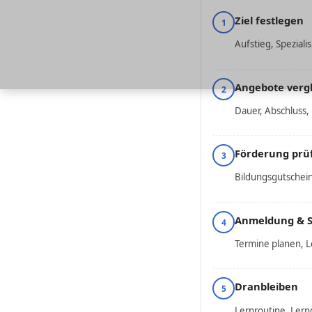
Ziel festlegen
1
Aufstieg, Speziali
Angebote verg
2
Dauer, Abschluss,
Förderung prü
3
Bildungsgutschei
Anmeldung & S
4
Termine planen, L
Dranbleiben
5
Lernroutine, Ler