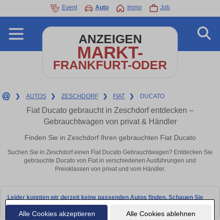
Event
Auto
Immo
Job
ANZEIGEN
MARKT-
FRANKFURT-ODER
❯
AUTOS
❯
ZESCHDORF
❯
FIAT
❯
DUCATO
Fiat Ducato gebraucht in Zeschdorf entdecken –
Gebrauchtwagen von privat & Händler
Finden Sie in Zeschdorf Ihren gebrauchten Fiat Ducato
Suchen Sie in Zeschdorf einen Fiat Ducato Gebrauchtwagen? Entdecken Sie
gebrauchte Ducato von Fiat in verschiedenen Ausführungen und
Preisklassen von privat und vom Händler.
Leider konnten wir derzeit keine passenden Autos finden. Schauen Sie
bald wieder vorbei!
Alle Cookies akzeptieren
Alle Cookies ablehnen