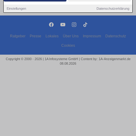
Einstellungen
Datenschutzerklärung
Ratgeber
Presse
Lokales
Über Uns
Impressum
Datenschutz
Cookies
Copyright © 2000 - 2026 | 1A Infosysteme GmbH | Content by: 1A-Anzeigenmarkt.de
08.08.2026