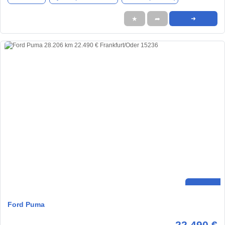
★
➦
➜
Ford Puma
22.490 €