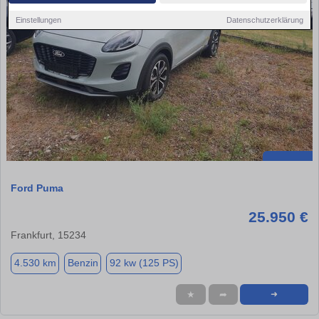
Einstellungen
Datenschutzerklärung
Ford Puma
25.950 €
Frankfurt, 15234
4.530 km
Benzin
92 kw (125 PS)
★
➦
➜