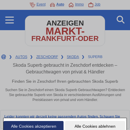
Event
Auto
Immo
Job
ANZEIGEN
MARKT-
FRANKFURT-ODER
❯
AUTOS
❯
ZESCHDORF
❯
SKODA
❯
SUPERB
Skoda Superb gebraucht in Zeschdorf entdecken –
Gebrauchtwagen von privat & Händler
Finden Sie in Zeschdorf Ihren gebrauchten Skoda Superb
Suchen Sie in Zeschdorf einen Skoda Superb Gebrauchtwagen? Entdecken
Sie gebrauchte Superb von Skoda in verschiedenen Ausführungen und
Preisklassen von privat und vom Händler.
Leider konnten wir derzeit keine passenden Autos finden. Schauen Sie
bald wieder vorbei!
Alle Cookies akzeptieren
Alle Cookies ablehnen