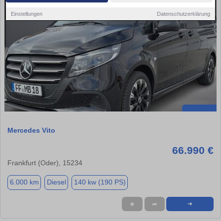
Einstellungen
Datenschutzerklärung
Mercedes Vito
66.990 €
Frankfurt (Oder), 15234
6.000 km
Diesel
140 kw (190 PS)
★
➦
➜