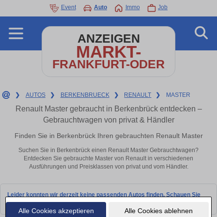
Event
Auto
Immo
Job
ANZEIGEN
MARKT-
FRANKFURT-ODER
❯
AUTOS
❯
BERKENBRUECK
❯
RENAULT
❯
MASTER
Renault Master gebraucht in Berkenbrück entdecken –
Gebrauchtwagen von privat & Händler
Finden Sie in Berkenbrück Ihren gebrauchten Renault Master
Suchen Sie in Berkenbrück einen Renault Master Gebrauchtwagen?
Entdecken Sie gebrauchte Master von Renault in verschiedenen
Ausführungen und Preisklassen von privat und vom Händler.
Leider konnten wir derzeit keine passenden Autos finden. Schauen Sie
bald wieder vorbei!
Alle Cookies akzeptieren
Alle Cookies ablehnen