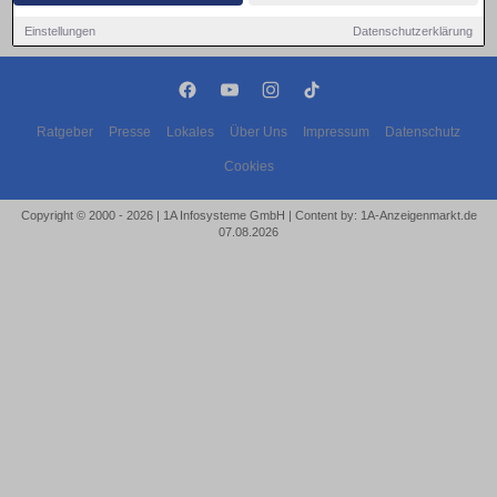
Einstellungen
Datenschutzerklärung
Ratgeber
Presse
Lokales
Über Uns
Impressum
Datenschutz
Cookies
Copyright © 2000 - 2026 | 1A Infosysteme GmbH | Content by: 1A-Anzeigenmarkt.de
07.08.2026