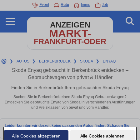
Event
Auto
Immo
Job
ANZEIGEN
MARKT-
FRANKFURT-ODER
❯
AUTOS
❯
BERKENBRUECK
❯
SKODA
❯
ENYAQ
Skoda Enyaq gebraucht in Berkenbrück entdecken –
Gebrauchtwagen von privat & Händler
Finden Sie in Berkenbrück Ihren gebrauchten Skoda Enyaq
Suchen Sie in Berkenbrück einen Skoda Enyaq Gebrauchtwagen?
Entdecken Sie gebrauchte Enyaq von Skoda in verschiedenen Ausführungen
und Preisklassen von privat und vom Händler.
Leider konnten wir derzeit keine passenden Autos finden. Schauen Sie
bald wieder vorbei!
Alle Cookies akzeptieren
Alle Cookies ablehnen