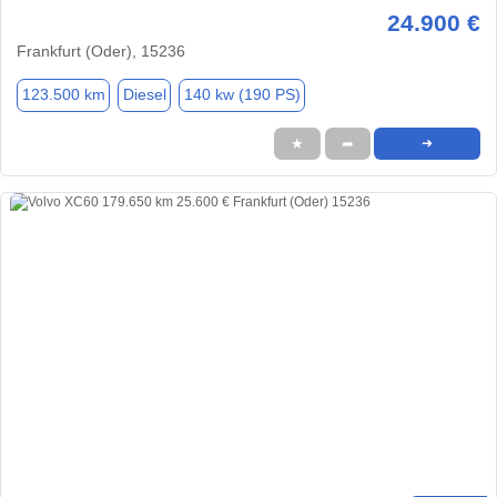
24.900 €
Frankfurt (Oder), 15236
123.500 km
Diesel
140 kw (190 PS)
★
➦
➜