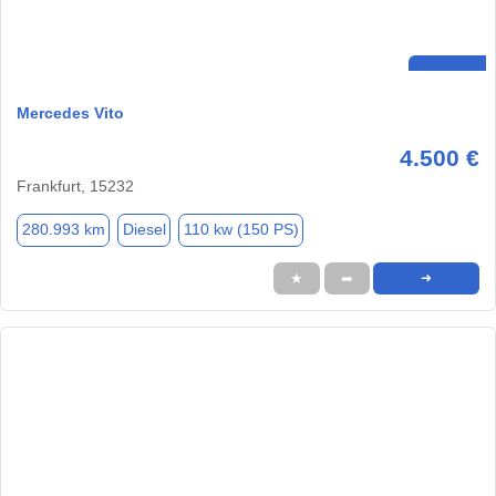
Mercedes Vito
4.500 €
Frankfurt, 15232
280.993 km
Diesel
110 kw (150 PS)
★
➦
➜