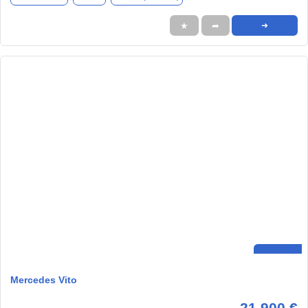
★
➦
➜
Mercedes Vito
21.900 €