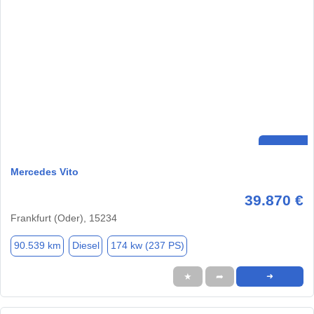
Mercedes Vito
39.870 €
Frankfurt (Oder), 15234
90.539 km
Diesel
174 kw (237 PS)
★
➦
➜