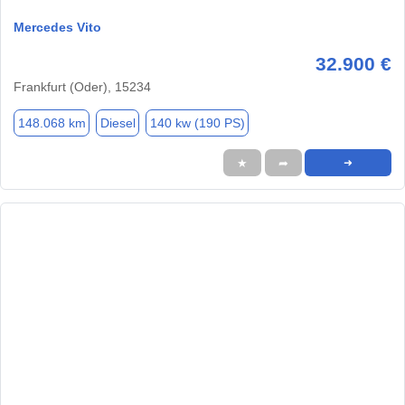
Mercedes Vito
32.900 €
Frankfurt (Oder), 15234
148.068 km
Diesel
140 kw (190 PS)
★
➦
➜