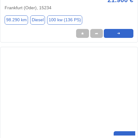
Frankfurt (Oder), 15234
98.290 km
Diesel
100 kw (136 PS)
★
➦
➜