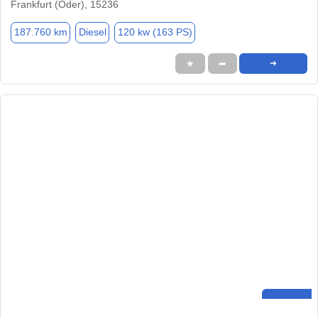
Frankfurt (Oder), 15236
187.760 km
Diesel
120 kw (163 PS)
★
➦
➜