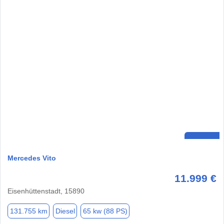
Mercedes Vito
11.999 €
Eisenhüttenstadt, 15890
131.755 km
Diesel
65 kw (88 PS)