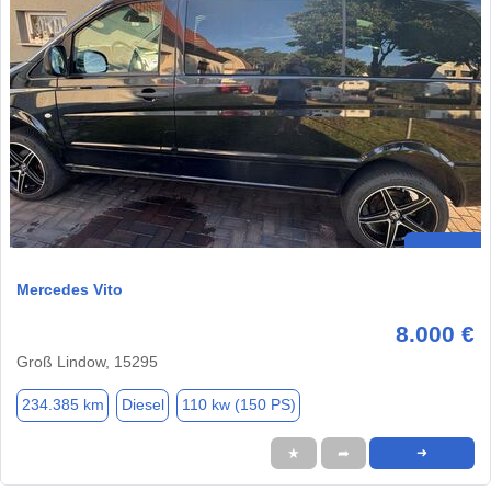
Mercedes Vito
8.000 €
Groß Lindow, 15295
234.385 km
Diesel
110 kw (150 PS)
★
➦
➜