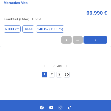
Mercedes Vito
66.990 €
Frankfurt (Oder), 15234
6.000 km
Diesel
140 kw (190 PS)
★
➦
➜
1 - 10 von 11
1
2
❯
❯❯