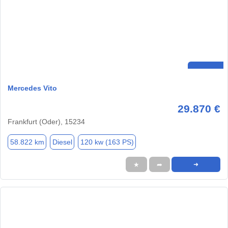
Mercedes Vito
29.870 €
Frankfurt (Oder), 15234
58.822 km
Diesel
120 kw (163 PS)
★
➦
➜