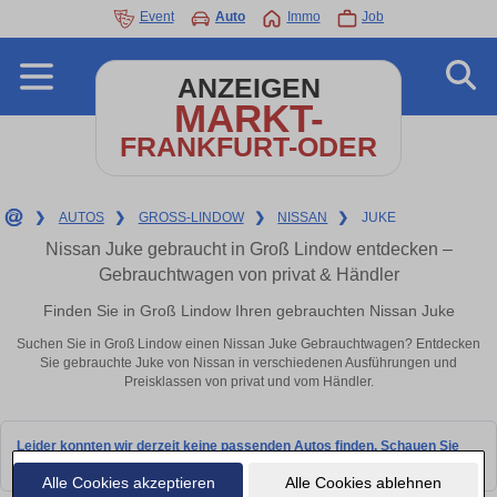
Event
Auto
Immo
Job
ANZEIGEN
MARKT-
FRANKFURT-ODER
❯
AUTOS
❯
GROSS-LINDOW
❯
NISSAN
❯
JUKE
Nissan Juke gebraucht in Groß Lindow entdecken –
Gebrauchtwagen von privat & Händler
Finden Sie in Groß Lindow Ihren gebrauchten Nissan Juke
Suchen Sie in Groß Lindow einen Nissan Juke Gebrauchtwagen? Entdecken
Sie gebrauchte Juke von Nissan in verschiedenen Ausführungen und
Preisklassen von privat und vom Händler.
Leider konnten wir derzeit keine passenden Autos finden. Schauen Sie
bald wieder vorbei!
Alle Cookies akzeptieren
Alle Cookies ablehnen