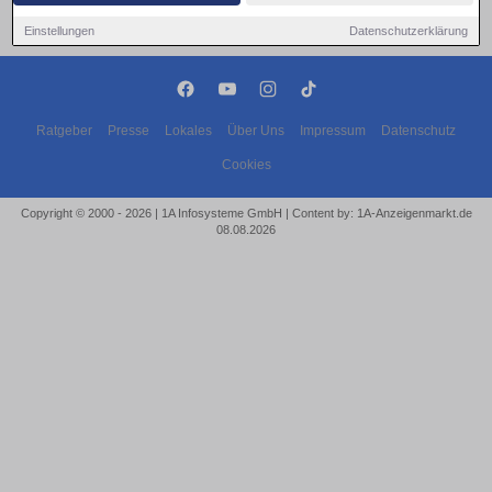
Einstellungen
Datenschutzerklärung
Ratgeber
Presse
Lokales
Über Uns
Impressum
Datenschutz
Cookies
Copyright © 2000 - 2026 | 1A Infosysteme GmbH | Content by: 1A-Anzeigenmarkt.de
08.08.2026