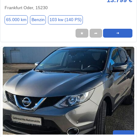
Frankfurt Oder, 15230
65.000 km
Benzin
103 kw (140 PS)
★
➦
➜