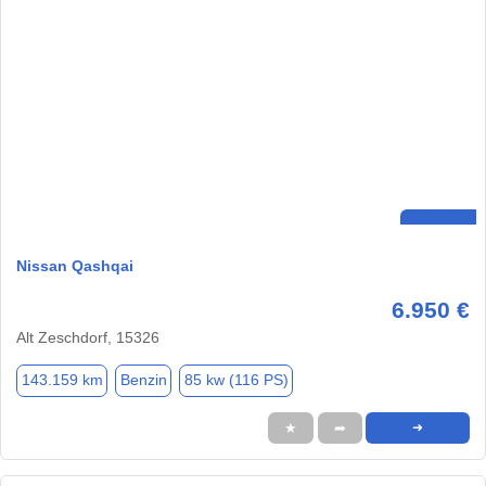
Nissan Qashqai
6.950 €
Alt Zeschdorf, 15326
143.159 km
Benzin
85 kw (116 PS)
★
➦
➜