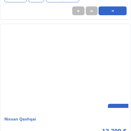
★
➦
➜
Nissan Qashqai
13.799 €