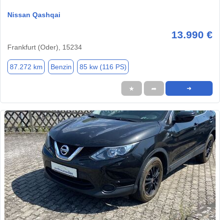
Nissan Qashqai
13.990 €
Frankfurt (Oder), 15234
87.272 km
Benzin
85 kw (116 PS)
★
➦
➜