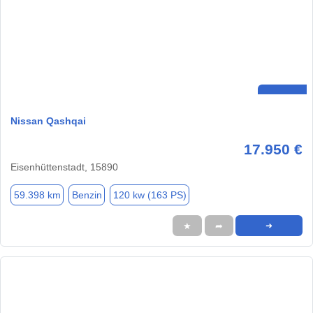
Nissan Qashqai
17.950 €
Eisenhüttenstadt, 15890
59.398 km
Benzin
120 kw (163 PS)
★
➦
➜