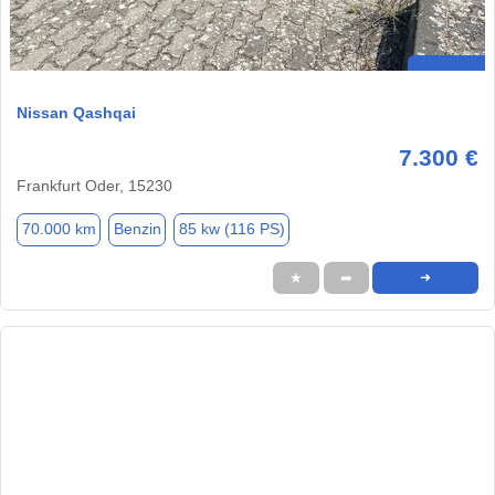
Nissan Qashqai
7.300 €
Frankfurt Oder, 15230
70.000 km
Benzin
85 kw (116 PS)
★
➦
➜