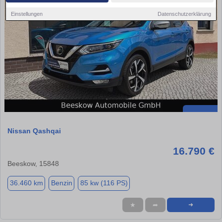
Einstellungen
Datenschutzerklärung
Nissan Qashqai
16.790 €
Beeskow, 15848
36.460 km
Benzin
85 kw (116 PS)
★
➦
➜