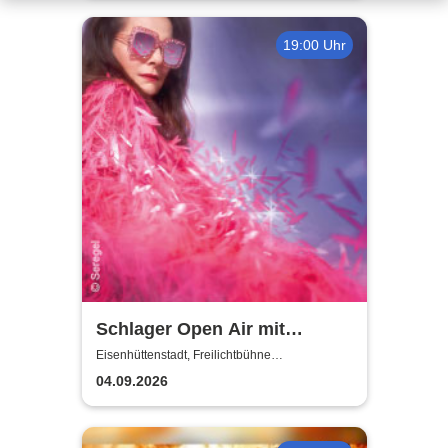
19:00 Uhr
Schlager Open Air mit
Marianne Rosenberg: Marie
Eisenhüttenstadt, Freilichtbühne
Eisenhüttenstadt
Reim, Oli P & Tina Söllner
04.09.2026