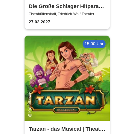
Die Große Schlager Hitparade
- Das Original - 2027
Eisenhüttenstadt, Friedrich-Wolf-Theater
27.02.2027
15:00 Uhr
Tarzan - das Musical | Theater