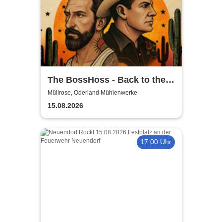
The BossHoss - Back to the
Boots - LIVE - Summer 2026
Müllrose, Oderland Mühlenwerke
15.08.2026
17:00 Uhr