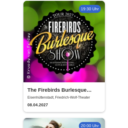
19:30 Uhr
The Firebirds Burlesque
Show 2027
Eisenhüttenstadt, Friedrich-Wolf-Theater
08.04.2027
20:00 Uhr