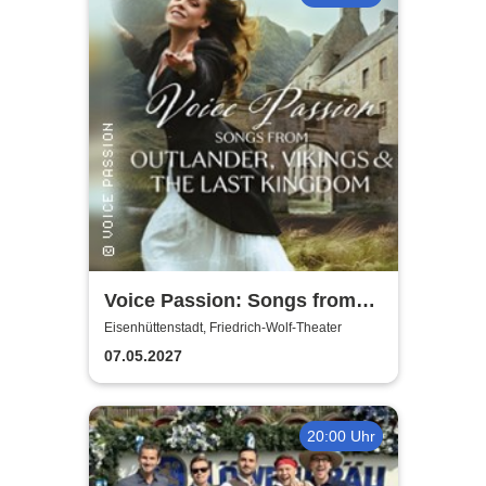
Voice Passion: Songs from
Outlander, Vikings & The Last
Eisenhüttenstadt, Friedrich-Wolf-Theater
Kingdom
07.05.2027
20:00 Uhr