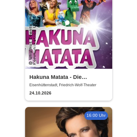
Hakuna Matata - Die
einzigartige große
Eisenhüttenstadt, Friedrich-Wolf-Theater
Kindermusical-Gala
24.10.2026
16:00 Uhr