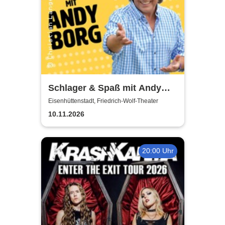
Schlager & Spaß mit Andy
Borg und Gästen
Eisenhüttenstadt, Friedrich-Wolf-Theater
10.11.2026
20:00 Uhr