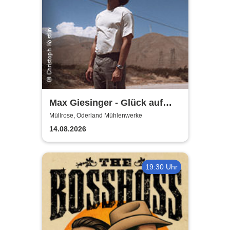
Max Giesinger - Glück auf
den Straßen 2026
Müllrose, Oderland Mühlenwerke
14.08.2026
19:30 Uhr