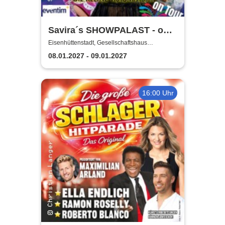
Savira´s SHOWPALAST - on
Tour / Die bunte Travestie -
Eisenhüttenstadt, Gesellschaftshaus
Schleicher
Varieté - Revue
08.01.2027 - 09.01.2027
16:00 Uhr