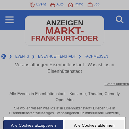
Event
Auto
Immo
Job
ANZEIGEN
MARKT-
FRANKFURT-ODER
❯
EVENTS
❯
EISENHUETTENSTADT
❯
FACHMESSEN
Veranstaltungen Eisenhüttenstadt - Was ist los in
Eisenhüttenstadt
Events anlegen
Alle Events in Eisenhüttenstadt - Konzerte, Theater, Comedy
Open Airs
Sie wollen wissen was los ist in Eisenhüttenstadt? Erleben Sie in
Eisenhüttenstadt vielseitiges Event-Angebot! Ob mitreißende Konzerte,
inspirierende Theateraufführungen oder aufregende Veranstaltungen in
Eisenhüttenstadt – hier finden alles im Überblick und Tickets.
Alle Cookies akzeptieren
Alle Cookies ablehnen