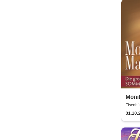
Monik
Somm
Eisenhüt
31.10.