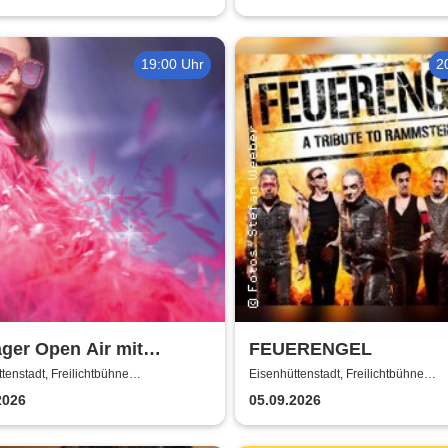
19:00 Uhr
2
ger Open Air mit
FEUERENGEL
anne Rosenberg: Marie
tenstadt, Freilichtbühne
Eisenhüttenstadt, Freilichtbühne
tenstadt
Eisenhüttenstadt
 Oli P & Tina Söllner
2026
05.09.2026