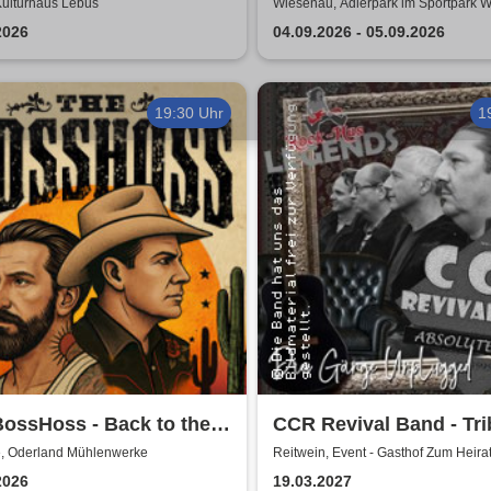
Kulturhaus Lebus
Wiesenau, Adlerpark im Sportpark 
2026
04.09.2026 - 05.09.2026
19:30 Uhr
1
ossHoss - Back to the
CCR Revival Band - Tri
 - LIVE - Summer 2026
Creedence Clearwater 
e, Oderland Mühlenwerke
Reitwein, Event - Gasthof Zum Heira
2026
19.03.2027