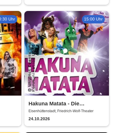
0:30 Uhr
15:00 Uhr
Hakuna Matata - Die
einzigartige große
Eisenhüttenstadt, Friedrich-Wolf-Theater
Kindermusical-Gala
24.10.2026