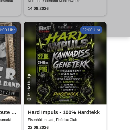
den Straßen 2026
Wiesenau
Müllrose, Oderland Mühlenwerke
14.08.2026
9:00 Uhr
22:00 Uhr
bute to
Hard Impuls - 100% Hardtekk
Revival
tsmarkt
Eisenhüttenstadt, Phönixx Club
22.08.2026