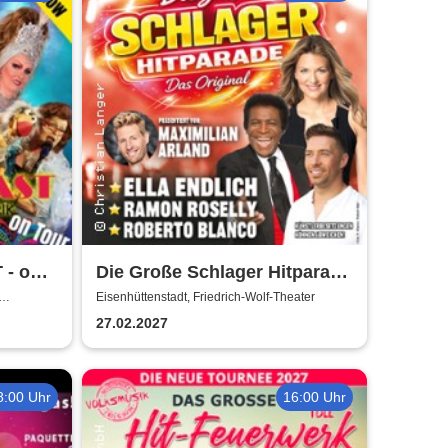
 - on
Die Große Schlager Hitparade
ie -
- Das Original - 2027
Eisenhüttenstadt, Friedrich-Wolf-Theater
27.02.2027
8:00 Uhr
16:00 Uhr