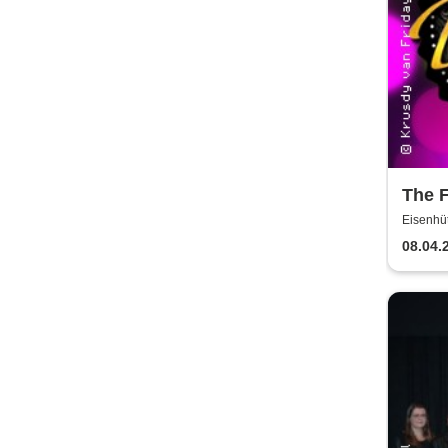
The F
Show
Eisenhüt
08.04.