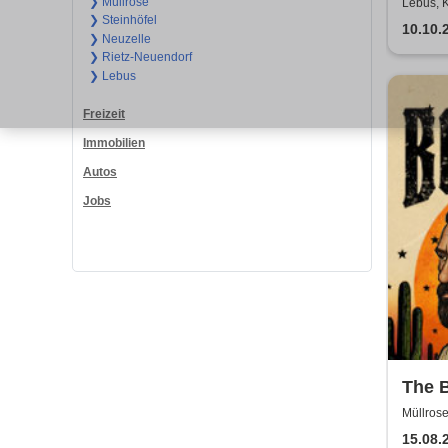
❯ Müllrose
Lebus, 
❯ Steinhöfel
10.10.
❯ Neuzelle
❯ Rietz-Neuendorf
❯ Lebus
Freizeit
Immobilien
Autos
Jobs
The B
Boots
Müllros
15.08.