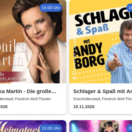
16:00 Uhr
1
a Martin - Die große
Schlager & Spaß mit A
erland Tour
Borg und Gästen
tenstadt, Friedrich-Wolf-Theater
Eisenhüttenstadt, Friedrich-Wolf-The
2026
10.11.2026
15:00 Uhr
2