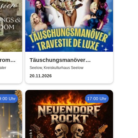
from
Täuschungsmanöver
he Last
Travestie Show | Travestie de
ater
Seelow, Kreiskulturhaus Seelow
Luxe
20.11.2026
9:00 Uhr
17:00 Uhr