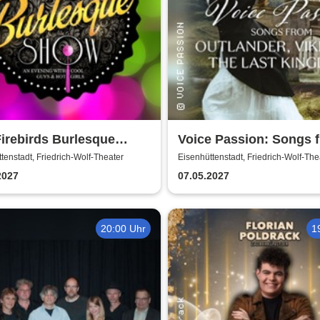
irebirds Burlesque
Voice Passion: Songs 
 2027
Outlander, Vikings & T
tenstadt, Friedrich-Wolf-Theater
Eisenhüttenstadt, Friedrich-Wolf-The
Kingdom
2027
07.05.2027
20:00 Uhr
1