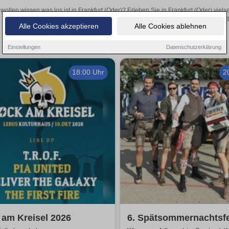
 wollen wissen was los ist in Frankfurt (Oder)? Erleben Sie in Frankfurt (Oder) vie
Theateraufführungen oder aufregende Veranstaltungen in Frankfurt (Oder
Alle Cookies akzeptieren
Alle Cookies ablehnen
Einstellungen
Datenschutzerklärung
18:00 Uhr
2
am Kreisel 2026
6. Spätsommernachtsf