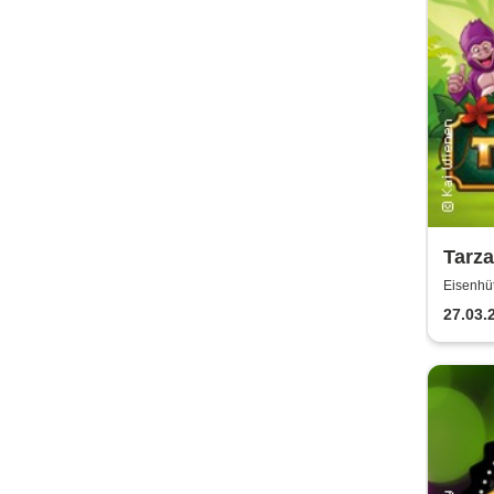
Tarza
Liber
Eisenhüt
27.03.