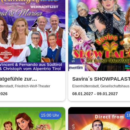
tgefühle zur
Savira´s SHOWPALAST
achtszeit 2026 - Das
Tour / Die bunte Travest
tenstadt, Friedrich-Wolf-Theater
Eisenhüttenstadt, Gesellschaftshaus
Schleicher
ertprogramm mit Herz
Varieté - Revue
2026
08.01.2027 - 09.01.2027
15:00 Uhr
1