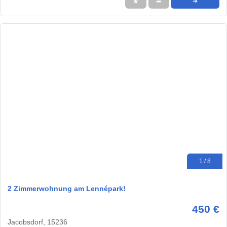
★
➦
➜
1 / 8
2 Zimmerwohnung am Lennépark!
450 €
Jacobsdorf, 15236