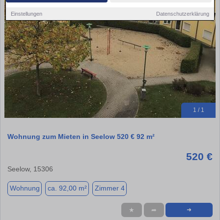
Einstellungen
Datenschutzerklärung
1 / 1
Wohnung zum Mieten in Seelow 520 € 92 m²
520 €
Seelow, 15306
Wohnung
ca. 92,00 m²
Zimmer 4
★
➦
➜