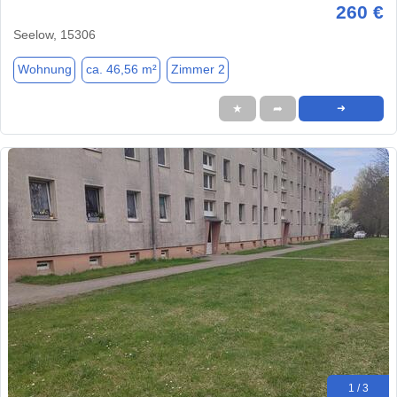
260 €
Seelow, 15306
Wohnung
ca. 46,56 m²
Zimmer 2
★
➦
➜
1 / 3