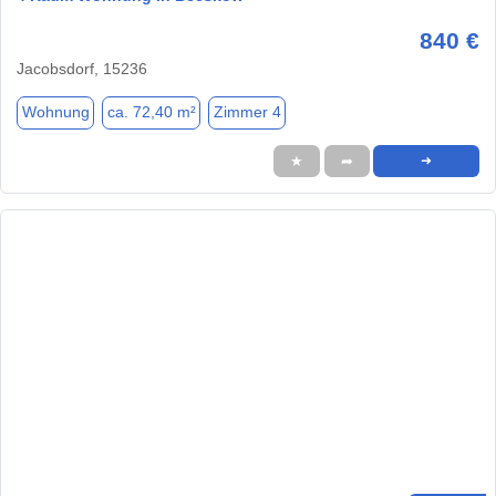
840 €
Jacobsdorf, 15236
Wohnung
ca. 72,40 m²
Zimmer 4
★
➦
➜