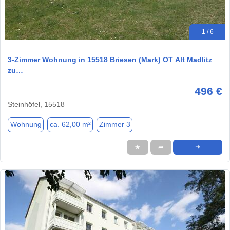
1 / 6
3-Zimmer Wohnung in 15518 Briesen (Mark) OT Alt Madlitz
zu…
496 €
Steinhöfel, 15518
Wohnung
ca. 62,00 m²
Zimmer 3
★
➦
➜