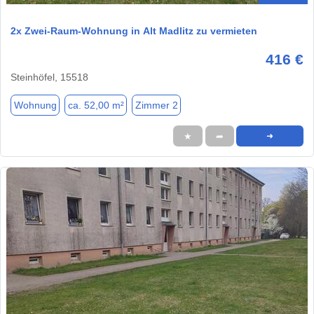
2x Zwei-Raum-Wohnung in Alt Madlitz zu vermieten
416 €
Steinhöfel, 15518
Wohnung
ca. 52,00 m²
Zimmer 2
★
➦
➜