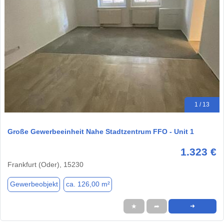
1 / 13
Große Gewerbeeinheit Nahe Stadtzentrum FFO - Unit 1
1.323 €
Frankfurt (Oder), 15230
Gewerbeobjekt
ca. 126,00 m²
★
➦
➜