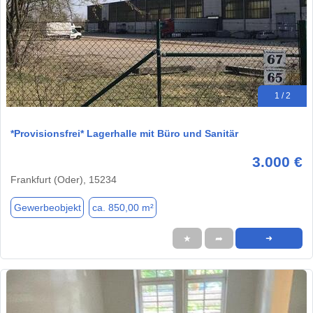
1 / 2
*Provisionsfrei* Lagerhalle mit Büro und Sanitär
3.000 €
Frankfurt (Oder), 15234
Gewerbeobjekt
ca. 850,00 m²
★
➦
➜