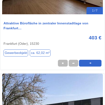
1 / 7
Attraktive Bürofläche in zentraler Innenstadtlage von
Frankfurt…
403 €
Frankfurt (Oder), 15230
Gewerbeobjekt
ca. 62,02 m²
★
➦
➜