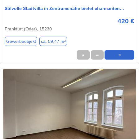
Stilvolle Stadtvilla in Zentrumsnähe bietet charmanten…
420 €
Frankfurt (Oder), 15230
Gewerbeobjekt
ca. 59,47 m²
★
➦
➜