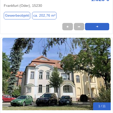
Frankfurt (Oder), 15230
Gewerbeobjekt
ca. 202,76 m²
★
➦
➜
1 / 11