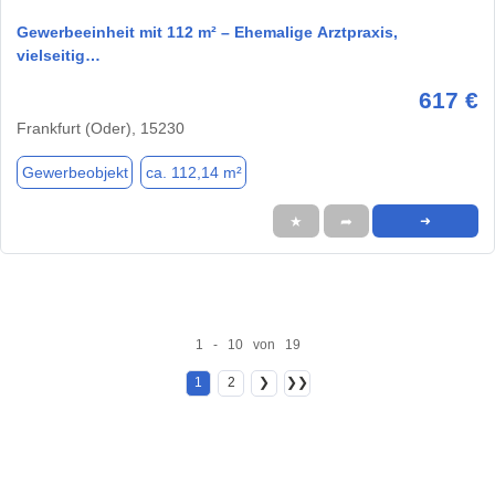
Gewerbeeinheit mit 112 m² – Ehemalige Arztpraxis,
vielseitig…
617 €
Frankfurt (Oder), 15230
Gewerbeobjekt
ca. 112,14 m²
★
➦
➜
1 - 10 von 19
1
2
❯
❯❯