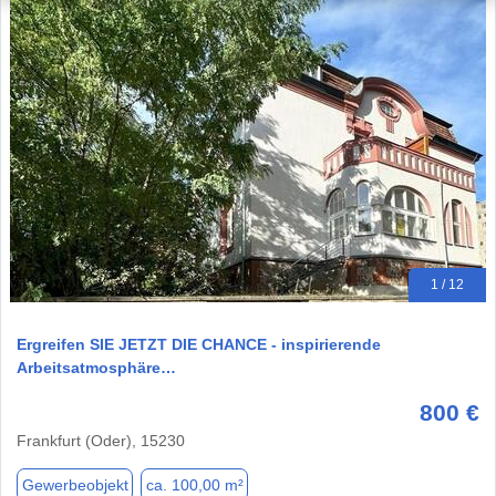
1 / 12
Ergreifen SIE JETZT DIE CHANCE - inspirierende
Arbeitsatmosphäre…
800 €
Frankfurt (Oder), 15230
Gewerbeobjekt
ca. 100,00 m²