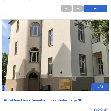
★
➦
➜
1 / 2
Attraktive Gewerbeeinheit in zentraler Lage *01
1.623 €