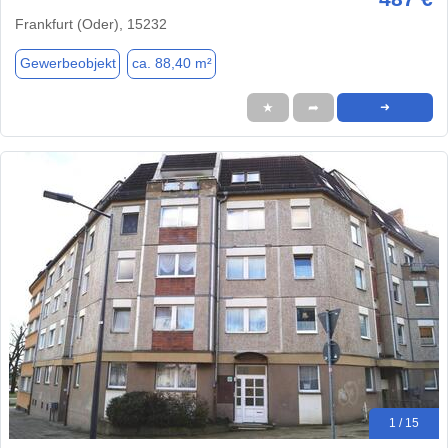
Frankfurt (Oder), 15232
Gewerbeobjekt
ca. 88,40 m²
★
➦
➜
1 / 15