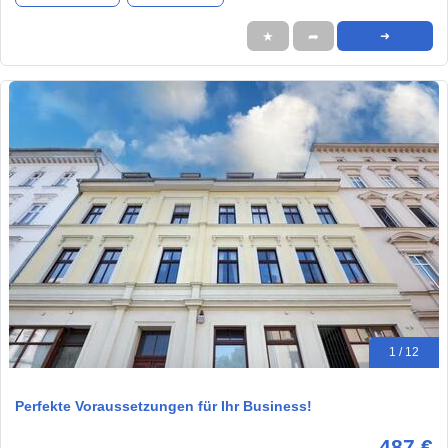
★
➦
➜
1 / 12
Perfekte Voraussetzungen für Ihr Business!
487 €