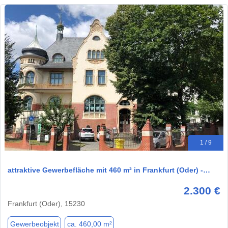
1 / 9
attraktive Gewerbefläche mit 460 m² in Frankfurt (Oder) -…
2.300 €
Frankfurt (Oder), 15230
Gewerbeobjekt
ca. 460,00 m²