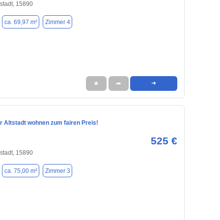
stadt, 15890
ca. 69,97 m²
Zimmer 4
★
➦
➜
er Altstadt wohnen zum fairen Preis!
525 €
stadt, 15890
ca. 75,00 m²
Zimmer 3