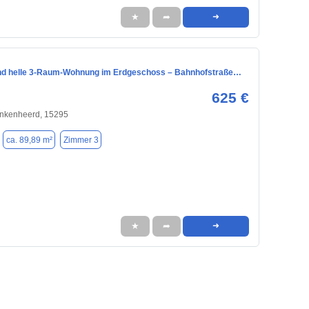
★
➦
➜
d helle 3-Raum-Wohnung im Erdgeschoss – Bahnhofstraße…
625 €
inkenheerd, 15295
ca. 89,89 m²
Zimmer 3
★
➦
➜