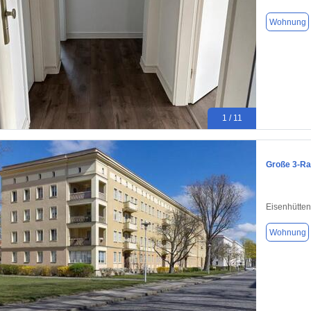
Wohnung
1 / 11
Große 3-R
Eisenhütten
Wohnung