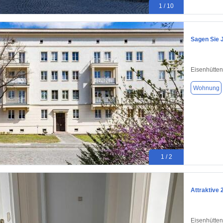
1 / 10
Sagen Sie 
Eisenhütten
Wohnung
1 / 2
Attraktive
Eisenhütten