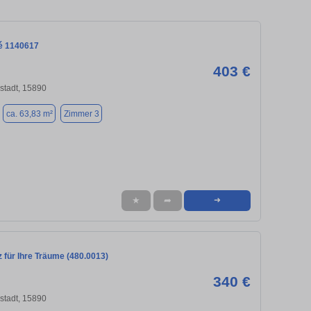
é 1140617
403 €
stadt, 15890
ca. 63,83 m²
Zimmer 3
★
➦
➜
 für Ihre Träume (480.0013)
340 €
stadt, 15890