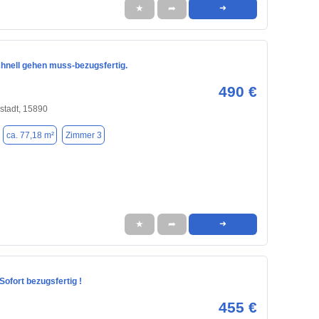
★
➦
➜
hnell gehen muss-bezugsfertig.
490 €
stadt, 15890
ca. 77,18 m²
Zimmer 3
★
➦
➜
Sofort bezugsfertig !
455 €