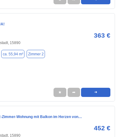
JA!
363 €
stadt, 15890
ca. 55,94 m²
Zimmer 2
★
➦
➜
 2-Zimmer-Wohnung mit Balkon im Herzen von…
452 €
stadt, 15890