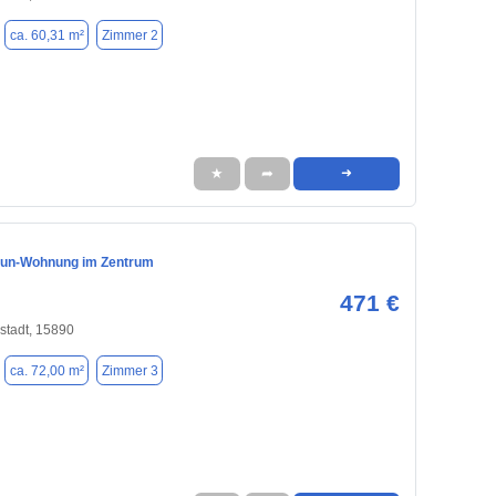
ca. 60,31 m²
Zimmer 2
★
➦
➜
aun-Wohnung im Zentrum
471 €
stadt, 15890
ca. 72,00 m²
Zimmer 3