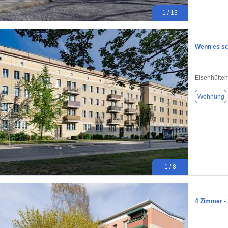
1 / 13
Wenn es sc
Eisenhütten
Wohnung
1 / 8
4 Zimmer - 