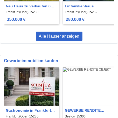
Neu Haus zu verkaufen 8
Einfamilienhaus
km von Frankfurt Oder
Frankfurt (Oder) 15230
Frankfurt (Oder) 15232
350.000 €
280.000 €
Alle Häuser anzeigen
Gewerbeimmobilien kaufen
Gastronomie in Frankfurt
GEWERBE RENDITE
(Oder) 1.499.000 € 2000 m²
OBJEKT
Frankfurt (Oder) 15230
Seelow 15306