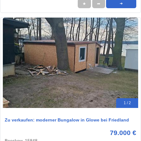
★
➦
➜
1 / 2
Zu verkaufen: moderner Bungalow in Glowe bei Friedland
79.000 €
Beeskow, 15848