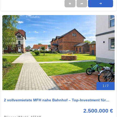
★
➦
➜
1 / 7
2 vollvermietete MFH nahe Bahnhof – Top-Investment für…
2.500.000 €