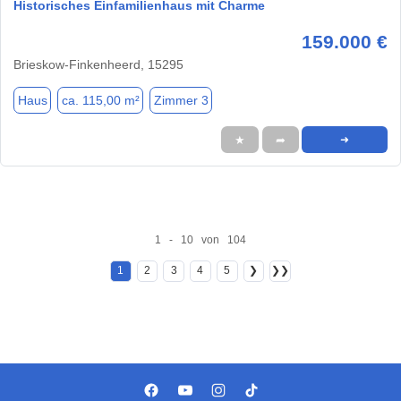
Historisches Einfamilienhaus mit Charme
159.000 €
Brieskow-Finkenheerd, 15295
Haus
ca. 115,00 m²
Zimmer 3
★
➦
➜
1 - 10 von 104
1
2
3
4
5
❯
❯❯