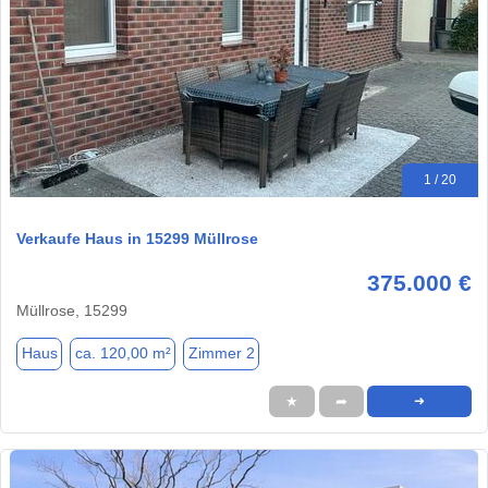
1 / 20
Verkaufe Haus in 15299 Müllrose
375.000 €
Müllrose, 15299
Haus
ca. 120,00 m²
Zimmer 2
★
➦
➜