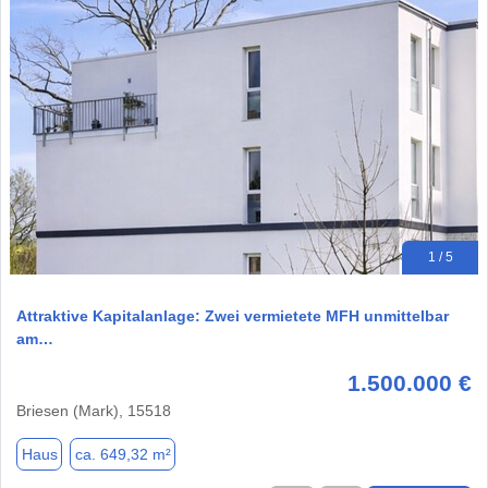
1 / 5
Attraktive Kapitalanlage: Zwei vermietete MFH unmittelbar
am…
1.500.000 €
Briesen (Mark), 15518
Haus
ca. 649,32 m²