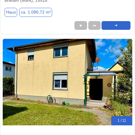
Briesen (Mark), 15518
Haus
ca. 1.086,72 m²
★
➦
➜
1 / 11