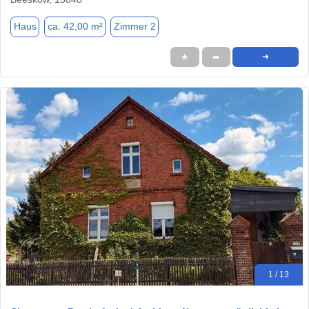
Haus
ca. 42,00 m²
Zimmer 2
★
➦
➜
1 / 13