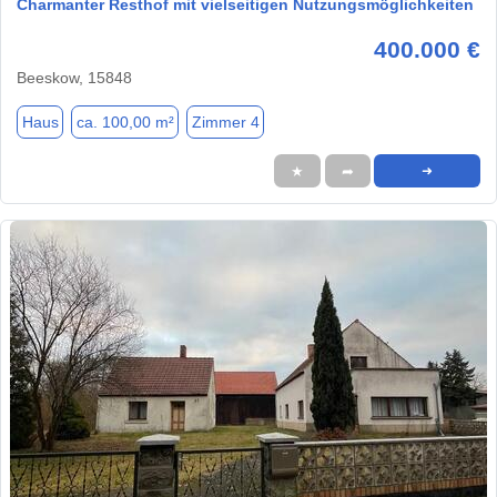
Charmanter Resthof mit vielseitigen Nutzungsmöglichkeiten
400.000 €
Beeskow, 15848
Haus
ca. 100,00 m²
Zimmer 4
★
➦
➜