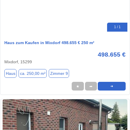
1 / 1
Haus zum Kaufen in Mixdorf 498.655 € 250 m²
498.655 €
Mixdorf, 15299
Haus
ca. 250,00 m²
Zimmer 9
★
➦
➜