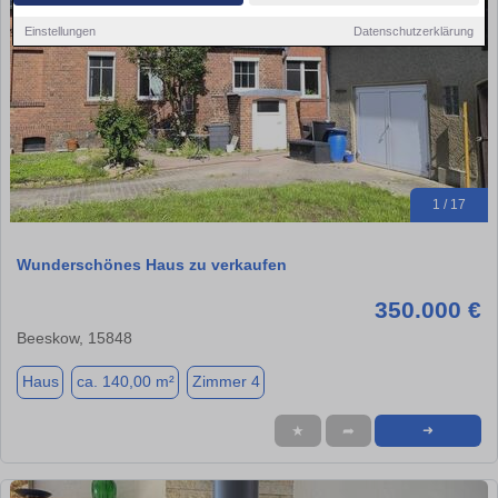
Einstellungen
Datenschutzerklärung
1 / 17
Wunderschönes Haus zu verkaufen
350.000 €
Beeskow, 15848
Haus
ca. 140,00 m²
Zimmer 4
★
➦
➜