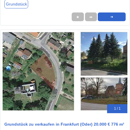
Grundstück
★
➦
➜
1 / 1
Grundstück zu verkaufen in Frankfurt (Oder) 20.000 € 776 m²