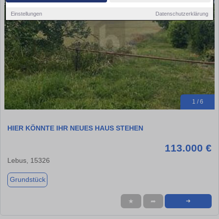
Einstellungen
Datenschutzerklärung
1 / 6
HIER KÖNNTE IHR NEUES HAUS STEHEN
113.000 €
Lebus, 15326
Grundstück
★
➦
➜