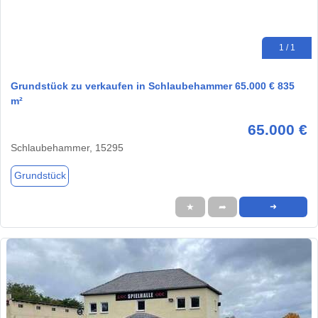
1 / 1
Grundstück zu verkaufen in Schlaubehammer 65.000 € 835
m²
65.000 €
Schlaubehammer, 15295
Grundstück
★
➦
➜