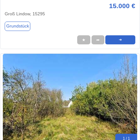
15.000 €
Groß Lindow, 15295
Grundstück
★
➦
➜
1 / 1