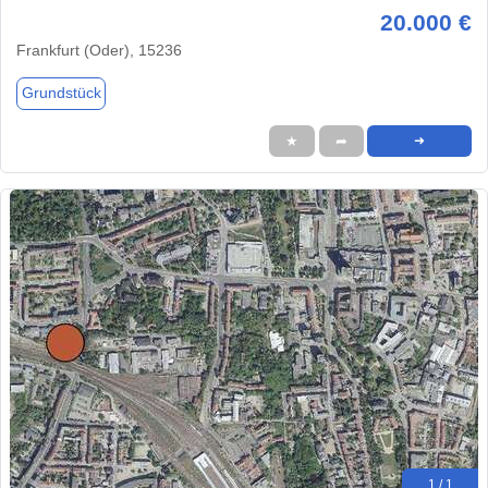
20.000 €
Frankfurt (Oder), 15236
Grundstück
★
➦
➜
1 / 1