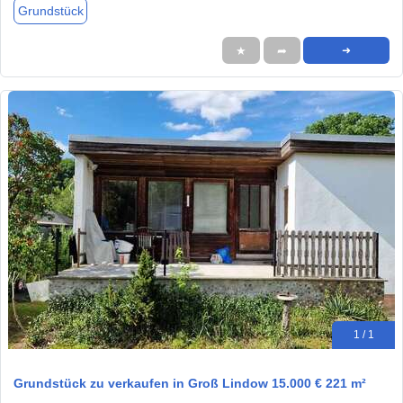
Grundstück
★
➦
➜
1 / 1
Grundstück zu verkaufen in Groß Lindow 15.000 € 221 m²