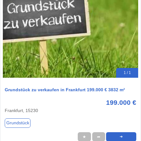
1 / 1
Grundstück zu verkaufen in Frankfurt 199.000 € 3832 m²
199.000 €
Frankfurt, 15230
Grundstück
★
➦
➜