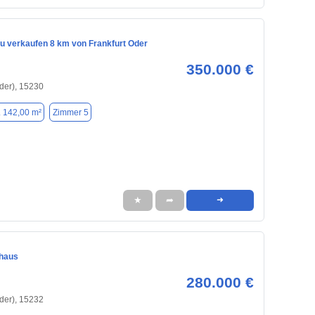
u verkaufen 8 km von Frankfurt Oder
350.000 €
Oder), 15230
. 142,00 m²
Zimmer 5
★
➦
➜
nhaus
280.000 €
Oder), 15232