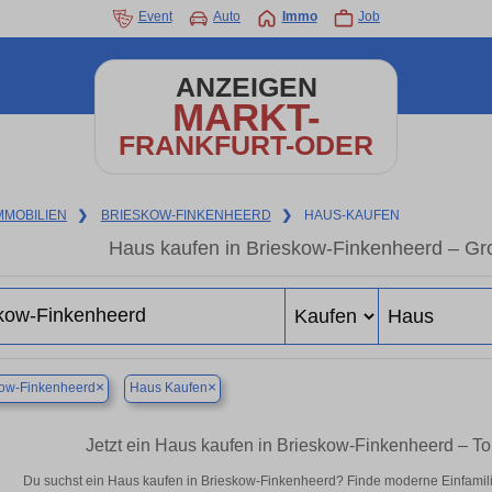
Event
Auto
Immo
Job
ANZEIGEN
MARKT-
FRANKFURT-ODER
MMOBILIEN
❯
BRIESKOW-FINKENHEERD
❯
HAUS-KAUFEN
Haus kaufen in Brieskow-Finkenheerd – Gr
×
×
kow-Finkenheerd
Haus Kaufen
Jetzt ein Haus kaufen in Brieskow-Finkenheerd – 
Du suchst ein Haus kaufen in Brieskow-Finkenheerd? Finde moderne Einfamili