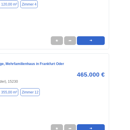
. 120,00 m²
Zimmer 4
★
➦
➜
ge, Mehrfamilienhaus in Frankfurt Oder
465.000 €
Oder), 15230
. 355,00 m²
Zimmer 12
★
➦
➜