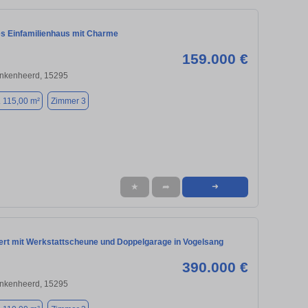
es Einfamilienhaus mit Charme
159.000 €
inkenheerd, 15295
. 115,00 m²
Zimmer 3
★
➦
➜
iert mit Werkstattscheune und Doppelgarage in Vogelsang
390.000 €
inkenheerd, 15295