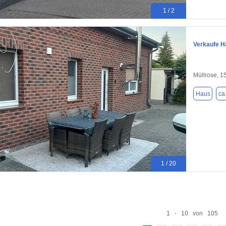
1 / 2
Verkaufe H
Müllrose, 1
Haus
ca
1 / 20
1 - 10 von 105