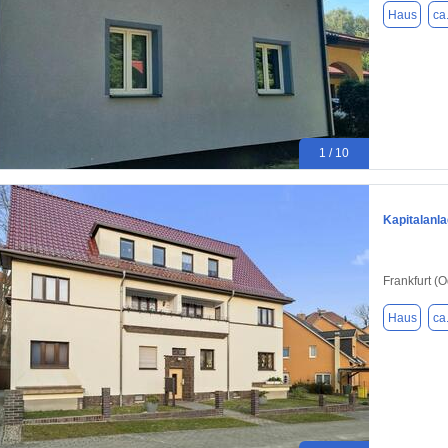
Haus
ca
1 / 10
Kapitalanla
Frankfurt (
Haus
ca