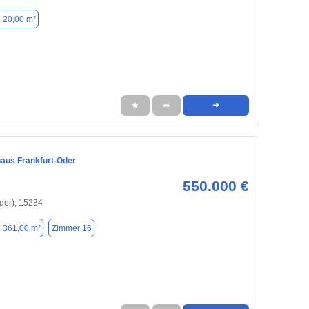
. 20,00 m²
★
➦
➜
haus Frankfurt-Oder
550.000 €
Oder), 15234
. 361,00 m²
Zimmer 16