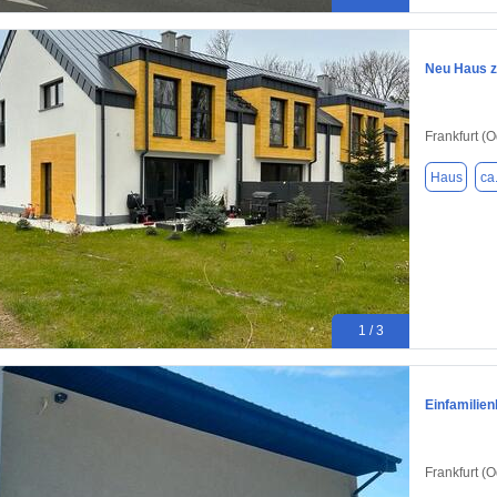
Neu Haus z
Frankfurt (
Haus
ca
1 / 3
Einfamilie
Frankfurt (