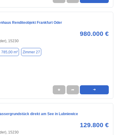
enhaus Renditeobjekt Frankfurt Oder
980.000 €
Oder), 15230
. 785,00 m²
Zimmer 27
★
➦
➜
assergrundstück direkt am See in Lubniewice
129.800 €
Oder), 15230