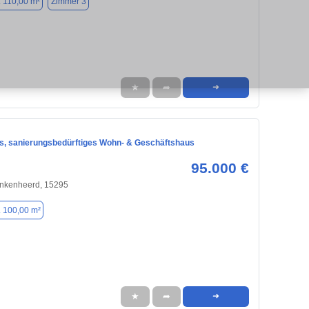
. 110,00 m²
Zimmer 3
★
➦
➜
, sanierungsbedürftiges Wohn- & Geschäftshaus
95.000 €
inkenheerd, 15295
. 100,00 m²
★
➦
➜