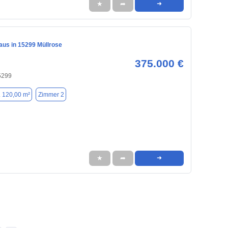
★
➦
➜
aus in 15299 Müllrose
375.000 €
5299
. 120,00 m²
Zimmer 2
★
➦
➜