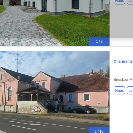
Haus
ca
1 / 3
Charmantes
Brieskow-F
Haus
ca
1 / 19