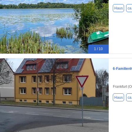
Haus
ca
1 / 10
6-Familien
Frankfurt (
Haus
ca