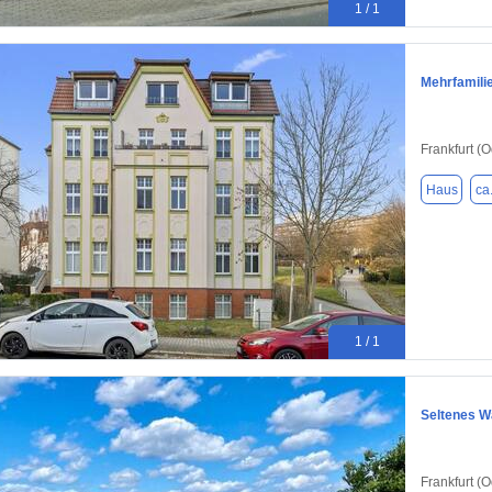
1 / 1
Mehrfamili
Frankfurt (
Haus
ca
1 / 1
Seltenes W
Frankfurt (