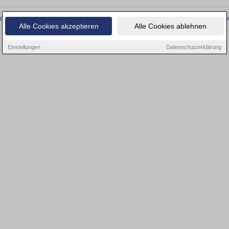
onnten wir derzeit keine passenden Objekte finden. Schauen Sie bald wieder vo
Alle Cookies akzeptieren
Alle Cookies ablehnen
Einstellungen
Datenschutzerklärung