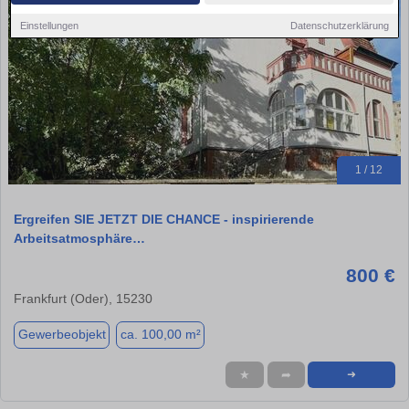
Einstellungen
Datenschutzerklärung
1 / 12
Ergreifen SIE JETZT DIE CHANCE - inspirierende
Arbeitsatmosphäre…
800 €
Frankfurt (Oder), 15230
Gewerbeobjekt
ca. 100,00 m²
★
➦
➜