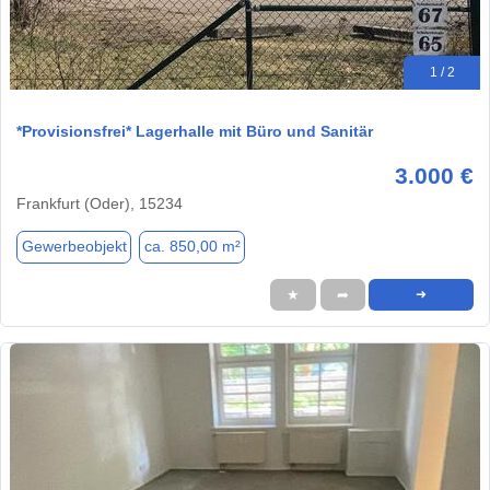
1 / 2
*Provisionsfrei* Lagerhalle mit Büro und Sanitär
3.000 €
Frankfurt (Oder), 15234
Gewerbeobjekt
ca. 850,00 m²
★
➦
➜