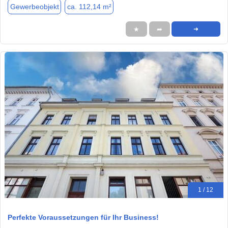
Gewerbeobjekt
ca. 112,14 m²
★
➦
➜
1 / 12
Perfekte Voraussetzungen für Ihr Business!