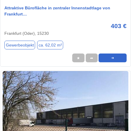
Attraktive Bürofläche in zentraler Innenstadtlage von
Frankfurt…
403 €
Frankfurt (Oder), 15230
Gewerbeobjekt
ca. 62,02 m²
★
➦
➜