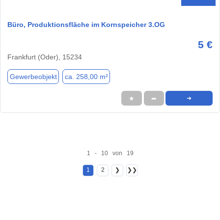
Büro, Produktionsfläche im Kornspeicher 3.OG
5 €
Frankfurt (Oder), 15234
Gewerbeobjekt
ca. 258,00 m²
★
➦
➜
1 - 10 von 19
1
2
❯
❯❯