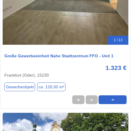
1 / 13
Große Gewerbeeinheit Nahe Stadtzentrum FFO - Unit 1
1.323 €
Frankfurt (Oder), 15230
Gewerbeobjekt
ca. 126,00 m²
★
➦
➜