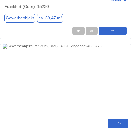
Frankfurt (Oder), 15230
Gewerbeobjekt
ca. 59,47 m²
★
➦
➜
1 / 7