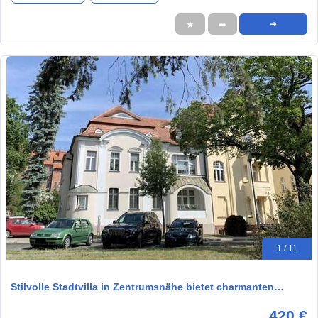
★
➦
➜
1 / 11
Stilvolle Stadtvilla in Zentrumsnähe bietet charmanten…
420 €