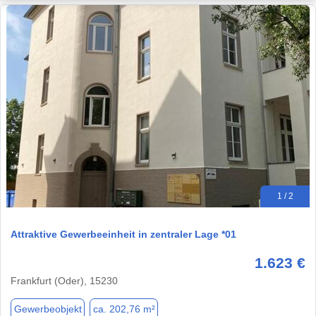
1 / 2
Attraktive Gewerbeeinheit in zentraler Lage *01
1.623 €
Frankfurt (Oder), 15230
Gewerbeobjekt
ca. 202,76 m²