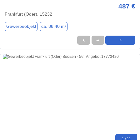
487 €
Frankfurt (Oder), 15232
Gewerbeobjekt
ca. 88,40 m²
★
➦
➜
1 / 11