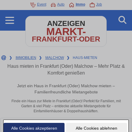
Event
Auto
Immo
Job
ANZEIGEN
MARKT-
FRANKFURT-ODER
❯
IMMOBILIEN
❯
MALCHOW
❯
HAUS-MIETEN
Haus mieten in Frankfurt (Oder) Malchow – Mehr Platz &
Komfort genießen
Jetzt ein Haus in Frankfurt (Oder) Malchow mieten –
Familienfreundliche Mietangebote
Finde ein Haus zur Miete in Frankfurt (Oder)! Perfekt für Familien, mit
Garten & viel Platz – entdecke aktuelle Mietangebote für
Einfamilienhäuser & Doppelhaushälften.
Leider konnten wir derzeit keine passenden Objekte finden. Schauen Sie
Alle Cookies akzeptieren
Alle Cookies ablehnen
bald wieder vorbei!