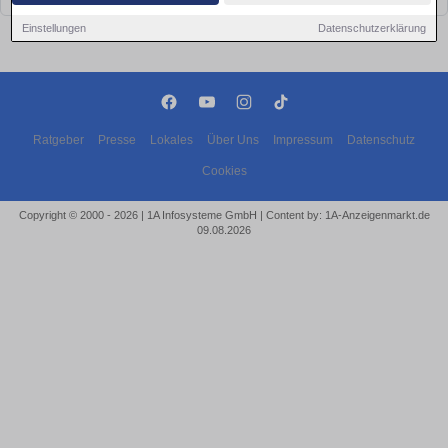
Einstellungen
Datenschutzerklärung
Ratgeber
Presse
Lokales
Über Uns
Impressum
Datenschutz
Cookies
Copyright © 2000 - 2026 | 1A Infosysteme GmbH | Content by: 1A-Anzeigenmarkt.de
09.08.2026