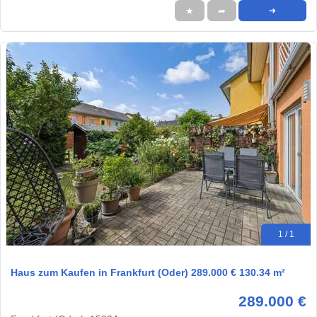
★
➦
➜
1 / 1
Haus zum Kaufen in Frankfurt (Oder) 289.000 € 130.34 m²
289.000 €