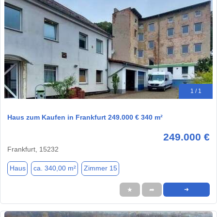
1 / 1
Haus zum Kaufen in Frankfurt 249.000 € 340 m²
249.000 €
Frankfurt, 15232
Haus
ca. 340,00 m²
Zimmer 15
★
➦
➜