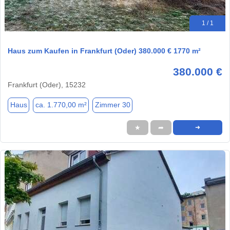
1 / 1
Haus zum Kaufen in Frankfurt (Oder) 380.000 € 1770 m²
380.000 €
Frankfurt (Oder), 15232
Haus
ca. 1.770,00 m²
Zimmer 30
★
➦
➜