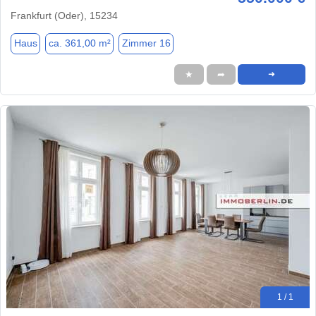
Frankfurt (Oder), 15234
Haus
ca. 361,00 m²
Zimmer 16
★
➦
➜
1 / 1