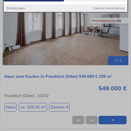
Einstellungen
Datenschutzerklärung
1 / 1
Haus zum Kaufen in Frankfurt (Oder) 549.000 € 159 m²
549.000 €
Frankfurt (Oder), 15232
Haus
ca. 159,00 m²
Zimmer 4
★
➦
➜