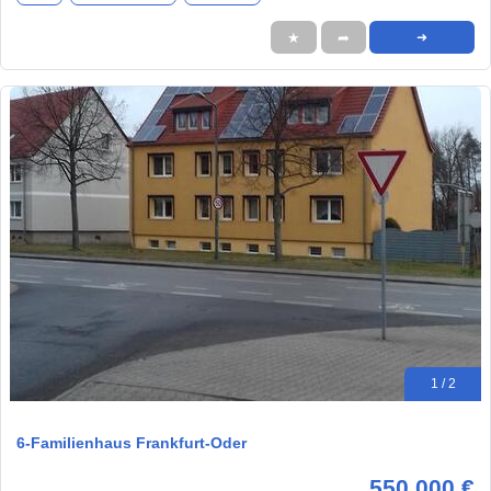
★
➦
➜
1 / 2
6-Familienhaus Frankfurt-Oder
550.000 €