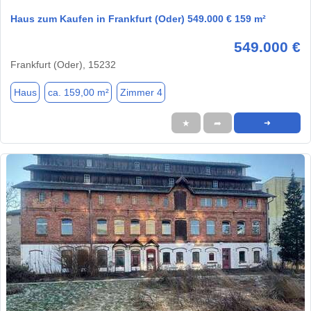
Haus zum Kaufen in Frankfurt (Oder) 549.000 € 159 m²
549.000 €
Frankfurt (Oder), 15232
Haus
ca. 159,00 m²
Zimmer 4
★
➦
➜