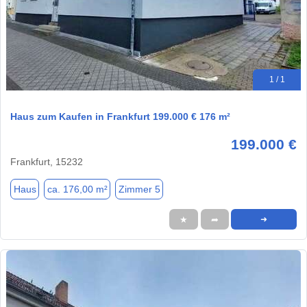
1 / 1
Haus zum Kaufen in Frankfurt 199.000 € 176 m²
199.000 €
Frankfurt, 15232
Haus
ca. 176,00 m²
Zimmer 5
★
➦
➜