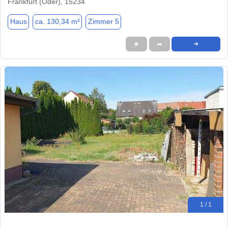
Frankfurt (Oder), 15234
Haus
ca. 130,34 m²
Zimmer 5
★
➦
➜
1 / 1