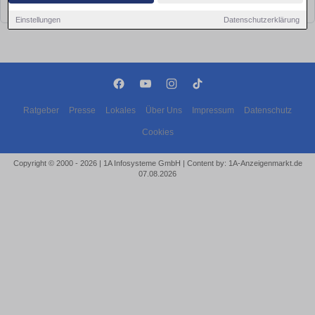
bald wieder vorbei!
Einstellungen
Datenschutzerklärung
Ratgeber
Presse
Lokales
Über Uns
Impressum
Datenschutz
Cookies
Copyright © 2000 - 2026 | 1A Infosysteme GmbH | Content by: 1A-Anzeigenmarkt.de
07.08.2026