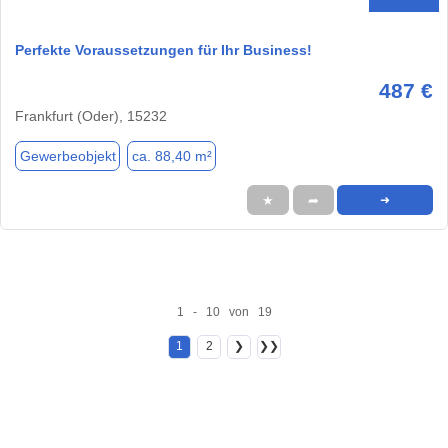
Perfekte Voraussetzungen für Ihr Business!
487 €
Frankfurt (Oder), 15232
Gewerbeobjekt
ca. 88,40 m²
★
➦
➜
1 - 10 von 19
1
2
❯
❯❯