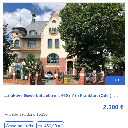
1 / 9
attraktive Gewerbefläche mit 460 m² in Frankfurt (Oder) -…
2.300 €
Frankfurt (Oder), 15230
Gewerbeobjekt
ca. 460,00 m²