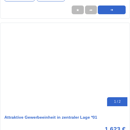
★
➦
➜
1 / 2
Attraktive Gewerbeeinheit in zentraler Lage *01
1.623 €