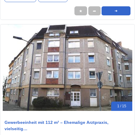
★
➦
➜
1 / 15
Gewerbeeinheit mit 112 m² – Ehemalige Arztpraxis,
vielseitig…