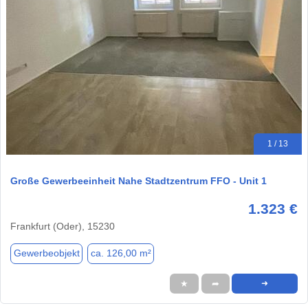
1 / 13
Große Gewerbeeinheit Nahe Stadtzentrum FFO - Unit 1
1.323 €
Frankfurt (Oder), 15230
Gewerbeobjekt
ca. 126,00 m²
★
➦
➜