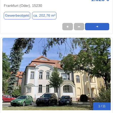
Frankfurt (Oder), 15230
Gewerbeobjekt
ca. 202,76 m²
★
➦
➜
1 / 11