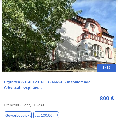
1 / 12
Ergreifen SIE JETZT DIE CHANCE - inspirierende
Arbeitsatmosphäre…
800 €
Frankfurt (Oder), 15230
Gewerbeobjekt
ca. 100,00 m²