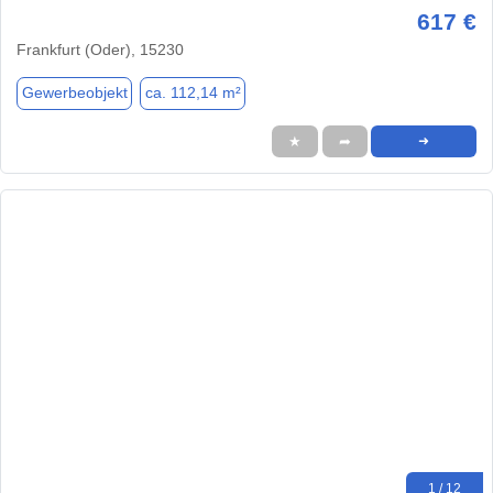
617 €
Frankfurt (Oder), 15230
Gewerbeobjekt
ca. 112,14 m²
★
➦
➜
1 / 12