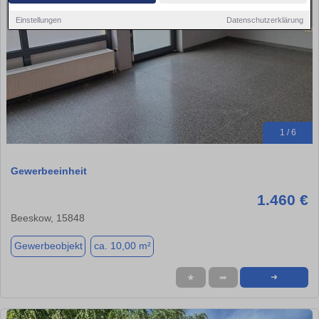
Einstellungen
Datenschutzerklärung
1 / 6
Gewerbeeinheit
1.460 €
Beeskow, 15848
Gewerbeobjekt
ca. 10,00 m²
★
➦
➜