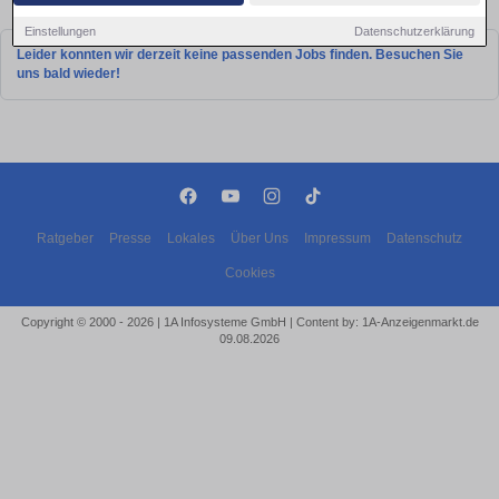
Stellen in Frankfurt (Oder)!
Einstellungen
Datenschutzerklärung
Leider konnten wir derzeit keine passenden Jobs finden. Besuchen Sie
uns bald wieder!
Ratgeber
Presse
Lokales
Über Uns
Impressum
Datenschutz
Cookies
Copyright © 2000 - 2026 | 1A Infosysteme GmbH | Content by: 1A-Anzeigenmarkt.de
09.08.2026