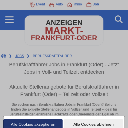
Event
Auto
Immo
Job
ANZEIGEN
MARKT-
FRANKFURT-ODER
❯
JOBS
❯
BERUFSKRAFTFAHRER
Berufskraftfahrer Jobs in Frankfurt (Oder) - Jetzt
Jobs in Voll- und Teilzeit entdecken
Aktuelle Stellenangebote für Berufskraftfahrer in
Frankfurt (Oder) – Teilzeit oder Vollzeit
Sie suchen nach Berufskraftfahrer Jobs in Frankfurt (Oder)? Bei uns
finden Sie aktuelle Stellenangebote in Vollzeit und Teilzeit – ideal für
Berufseinsteiger, erfahrene Fachkräfte oder Quereinsteiger. Egal ob im
Büro, vor Ort oder remote: Entdecken Sie jetzt neue Chancen in Ihrer
Alle Cookies akzeptieren
Alle Cookies ablehnen
Region und bewerben Sie sich direkt auf passende Berufskraftfahrer-