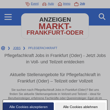
Event
Auto
Immo
Job
ANZEIGEN
MARKT-
FRANKFURT-ODER
❯
JOBS
❯
PFLEGEFACHKRAFT
Pflegefachkraft Jobs in Frankfurt (Oder) - Jetzt Jobs
in Voll- und Teilzeit entdecken
Aktuelle Stellenangebote für Pflegefachkraft in
Frankfurt (Oder) – Teilzeit oder Vollzeit
Sie suchen nach Pflegefachkraft Jobs in Frankfurt (Oder)? Bei uns
finden Sie aktuelle Stellenangebote in Vollzeit und Teilzeit – ideal für
Berufseinsteiger, erfahrene Fachkräfte oder Quereinsteiger. Egal ob im
Büro, vor Ort oder remote: Entdecken Sie jetzt neue Chancen in Ihrer
Alle Cookies akzeptieren
Alle Cookies ablehnen
Region und bewerben Sie sich direkt auf passende Pflegefachkraft-