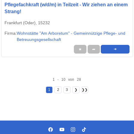
Pflegefachkraft (w/d/m) in Teilzeit - Wir ziehen an einem
Strang!
Frankfurt (Oder), 15232
Firma:
Wohnstätte "Am Arboretum" - Gemeinnützige Pflege- und
Betreuungsgesellschaft
★
➦
➜
1 - 10 von 28
1
2
3
❯
❯❯