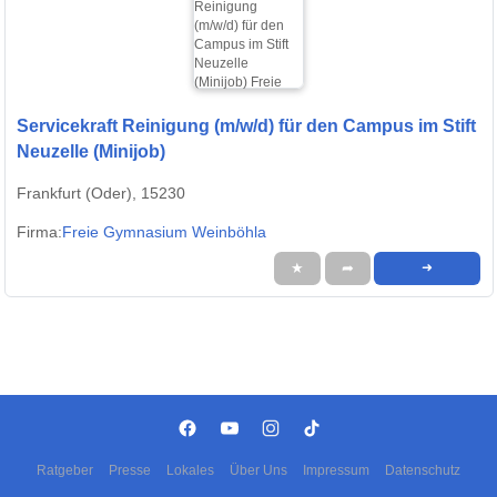
Servicekraft Reinigung (m/w/d) für den Campus im Stift
Neuzelle (Minijob)
Frankfurt (Oder), 15230
Firma:
Freie Gymnasium Weinböhla
★
➦
➜
Ratgeber
Presse
Lokales
Über Uns
Impressum
Datenschutz