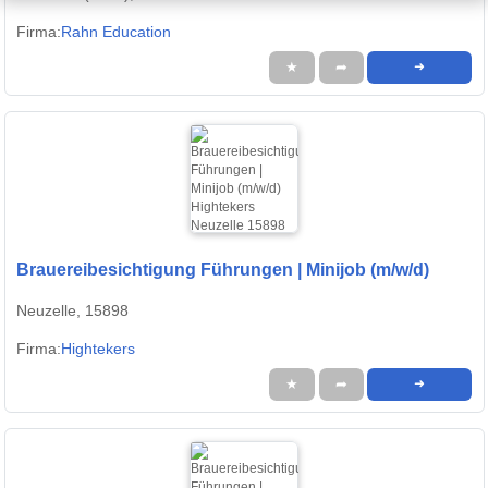
Firma:
Rahn Education
★
➦
➜
Brauereibesichtigung Führungen | Minijob (m/w/d)
Neuzelle, 15898
Firma:
Hightekers
★
➦
➜