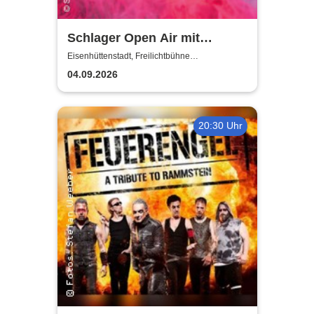
Schlager Open Air mit
Marianne Rosenberg: Marie
Eisenhüttenstadt, Freilichtbühne
Eisenhüttenstadt
Reim, Oli P & Tina Söllner
04.09.2026
20:30 Uhr