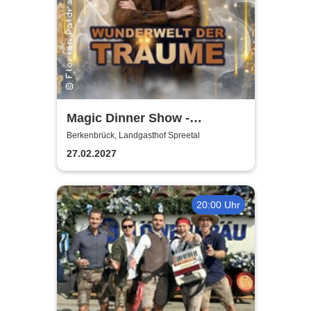
Magic Dinner Show -
WUNDERWELT DER TRÄUME
Berkenbrück, Landgasthof Spreetal
| Florian Poldrack
27.02.2027
Zauberkunst
20:00 Uhr