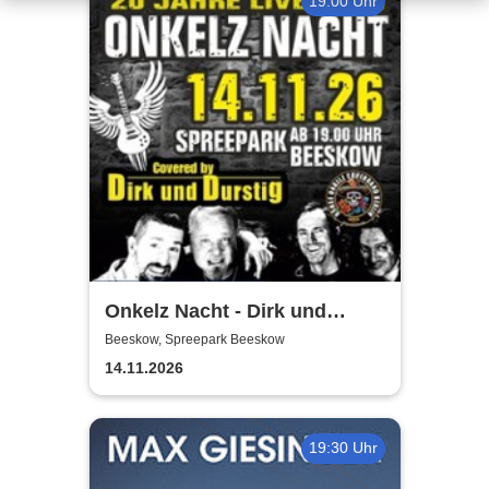
19:00 Uhr
Onkelz Nacht - Dirk und
Durstig |20 Jahre Live Tour
Beeskow, Spreepark Beeskow
14.11.2026
19:30 Uhr