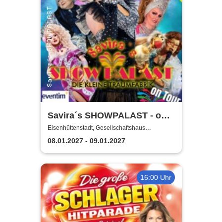
Savira´s SHOWPALAST - on
Tour / Die bunte Travestie -
Eisenhüttenstadt, Gesellschaftshaus
Schleicher
Varieté - Revue
08.01.2027 - 09.01.2027
16:00 Uhr