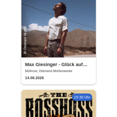
Max Giesinger - Glück auf
den Straßen 2026
Müllrose, Oderland Mühlenwerke
14.08.2026
19:30 Uhr