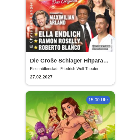
Die Große Schlager Hitparade
- Das Original - 2027
Eisenhüttenstadt, Friedrich-Wolf-Theater
27.02.2027
15:00 Uhr