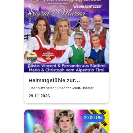
Heimatgefühle zur
Weihnachtszeit 2026 - Das
Eisenhüttenstadt, Friedrich-Wolf-Theater
Konzertprogramm mit Herz
29.11.2026
20:00 Uhr