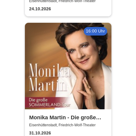
einzigartige große
Eisenhüttenstadt, Friedrich-Wolf-Theater
Kindermusical-Gala
24.10.2026
16:00 Uhr
Monika Martin - Die große
Sommerland Tour
Eisenhüttenstadt, Friedrich-Wolf-Theater
31.10.2026