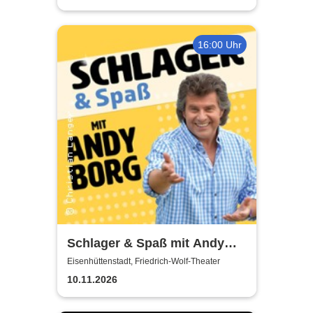
16:00 Uhr
Schlager & Spaß mit Andy
Borg und Gästen
Eisenhüttenstadt, Friedrich-Wolf-Theater
10.11.2026