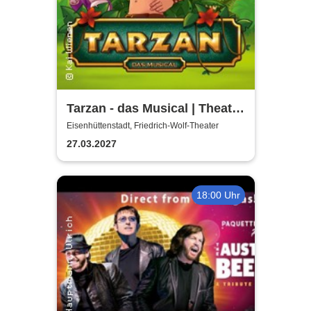
Tarzan - das Musical | Theater
Liberi
Eisenhüttenstadt, Friedrich-Wolf-Theater
27.03.2027
18:00 Uhr