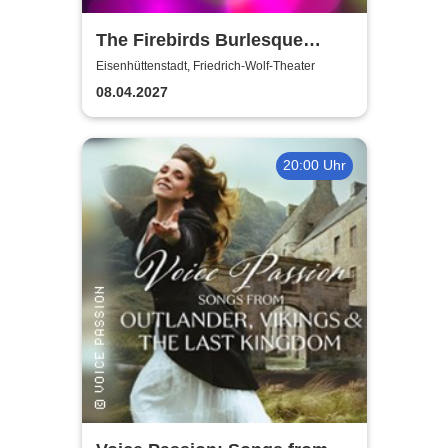
The Firebirds Burlesque
Show 2027
Eisenhüttenstadt, Friedrich-Wolf-Theater
08.04.2027
20:00 Uhr