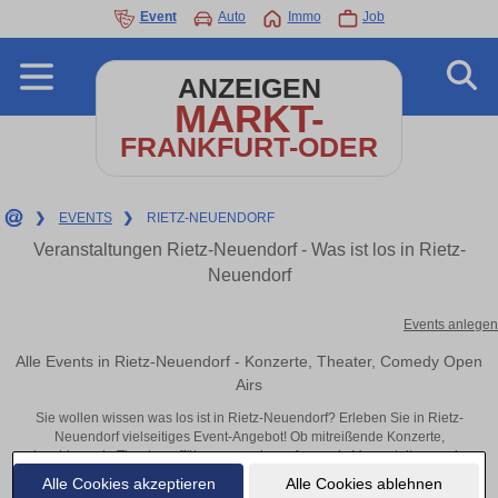
Event
Auto
Immo
Job
ANZEIGEN
MARKT-
FRANKFURT-ODER
❯
EVENTS
❯
RIETZ-NEUENDORF
Veranstaltungen Rietz-Neuendorf - Was ist los in Rietz-
Neuendorf
Events anlegen
Alle Events in Rietz-Neuendorf - Konzerte, Theater, Comedy Open
Airs
Sie wollen wissen was los ist in Rietz-Neuendorf? Erleben Sie in Rietz-
Neuendorf vielseitiges Event-Angebot! Ob mitreißende Konzerte,
inspirierende Theateraufführungen oder aufregende Veranstaltungen in
Rietz-Neuendorf – hier finden alles im Überblick und Tickets.
Alle Cookies akzeptieren
Alle Cookies ablehnen