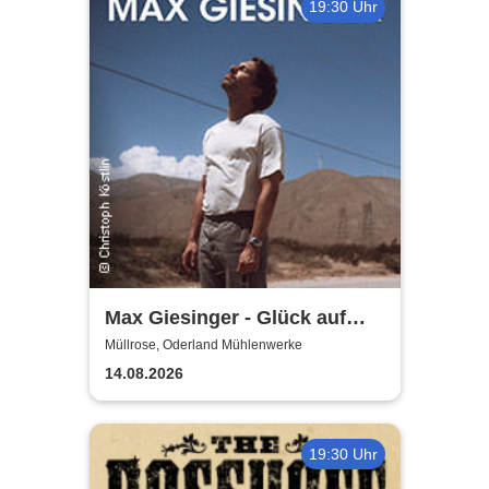
19:30 Uhr
Max Giesinger - Glück auf
den Straßen 2026
Müllrose, Oderland Mühlenwerke
14.08.2026
19:30 Uhr