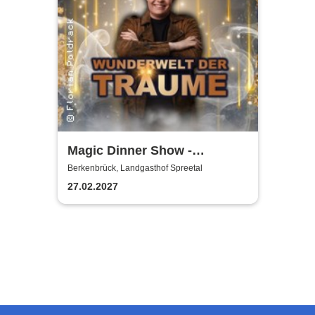
Magic Dinner Show -
WUNDERWELT DER TRÄUME
Berkenbrück, Landgasthof Spreetal
| Florian Poldrack
27.02.2027
Zauberkunst