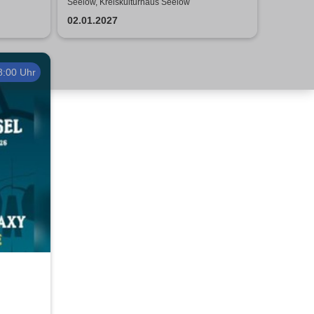
tie de
Seelow, Kreiskulturhaus Seelow
02.01.2027
8:00 Uhr