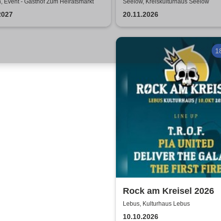
ence Clearwater Revival
Travestie Show | Traves
, Event - Gasthof Zum Heiratsmarkt
Seelow, Kreiskulturhaus Seelow
Luxe
2027
20.11.2026
1
Rock am Kreisel 2026
Lebus, Kulturhaus Lebus
10.10.2026