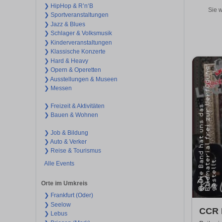
❯ HipHop & R’n‘B
Sie w
❯ Sportveranstaltungen
❯ Jazz & Blues
❯ Schlager & Volksmusik
❯ Kinderveranstaltungen
❯ Klassische Konzerte
❯ Hard & Heavy
❯ Opern & Operetten
❯ Ausstellungen & Museen
❯ Messen
❯ Freizeit & Aktivitäten
❯ Bauen & Wohnen
❯ Job & Bildung
❯ Auto & Verker
❯ Reise & Tourismus
Alle Events
Orte im Umkreis
❯ Frankfurt (Oder)
❯ Seelow
CCR R
❯ Lebus