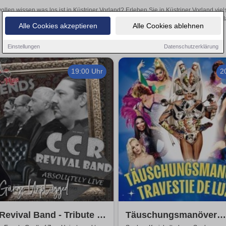
ollen wissen was los ist in Küstriner Vorland? Erleben Sie in Küstriner Vorland vi
Theateraufführungen oder aufregende Veranstaltungen in Küstriner Vorlan
Alle Cookies akzeptieren
Alle Cookies ablehnen
Einstellungen
Datenschutzerklärung
19:00 Uhr
2
evival Band - Tribute to
Täuschungsmanöver