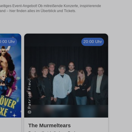
elseitiges Event-Angebot! Ob mitreißende Konzerte, inspirierende
d – hier finden alles im Überblick und Tickets.
0:00 Uhr
20:00 Uhr
The Murmeltears