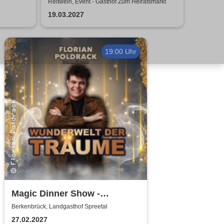
Creedence Clearwater Revival
Reitwein, Event - Gasthof Zum Heiratsmarkt
19.03.2027
19:00 Uhr
Magic Dinner Show -
WUNDERWELT DER TRÄUME
Berkenbrück, Landgasthof Spreetal
| Florian Poldrack
27.02.2027