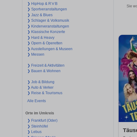
❯ HipHop & R’n‘B
Sie wo
❯ Sportveranstaltungen
❯ Jazz & Blues
❯ Schlager & Volksmusik
❯ Kinderveranstaltungen
❯ Klassische Konzerte
❯ Hard & Heavy
❯ Opern & Operetten
❯ Ausstellungen & Museen
❯ Messen
❯ Freizeit & Aktivitäten
❯ Bauen & Wohnen
❯ Job & Bildung
❯ Auto & Verker
❯ Reise & Tourismus
Alle Events
Orte im Umkreis
❯ Frankfurt (Oder)
❯ Steinhöfel
Täus
❯ Lebus