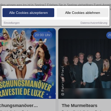
llen wissen was los ist in Seelow? Erleben Sie in Seelow vielseitiges Event-Ange
oder aufregende Veranstaltungen in Seelow – hier finden
Alle Cookies akzeptieren
Alle Cookies ablehnen
Einstellungen
Datenschutzerklärung
20:00 Uhr
2
chungsmanöver
The Murmeltears