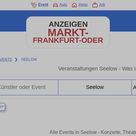
Event
Auto
Immo
Job
ANZEIGEN
MARKT-
FRANKFURT-ODER
VENTS
❯
SEELOW
Veranstaltungen Seelow - Was is
×
w
Alle Events in Seelow - Konzerte, Thea