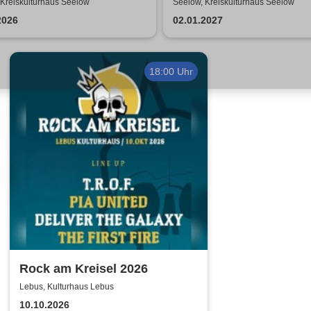
stie Show | Travestie de
 Kreiskulturhaus Seelow
Seelow, Kreiskulturhaus Seelow
2026
02.01.2027
18:00 Uhr
Rock am Kreisel 2026
Lebus, Kulturhaus Lebus
10.10.2026