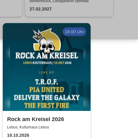
WUNDERWELT DER TRÄUME
Berkenbrück, Landgasthof Spreetal
| Florian Poldrack
27.02.2027
Zauberkunst
18:00 Uhr
Rock am Kreisel 2026
Lebus, Kulturhaus Lebus
10.10.2026