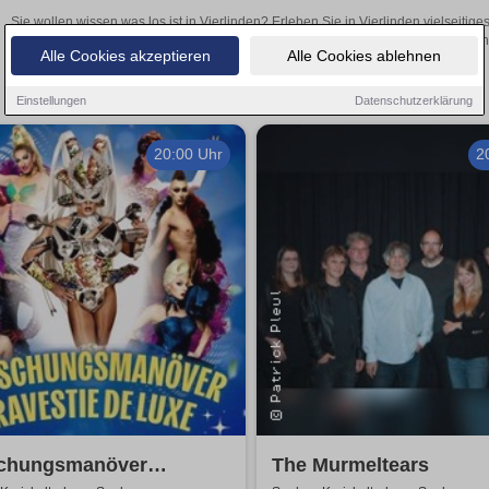
Sie wollen wissen was los ist in Vierlinden? Erleben Sie in Vierlinden vielseiti
Theateraufführungen oder aufregende Veranstaltungen in Vierlinden –
Alle Cookies akzeptieren
Alle Cookies ablehnen
Einstellungen
Datenschutzerklärung
20:00 Uhr
2
chungsmanöver
The Murmeltears