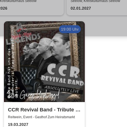
stie Show | Travestie de
 Kreiskulturhaus Seelow
Seelow, Kreiskulturhaus Seelow
2026
02.01.2027
19:00 Uhr
CCR Revival Band - Tribute to
Creedence Clearwater Revival
Reitwein, Event - Gasthof Zum Heiratsmarkt
19.03.2027