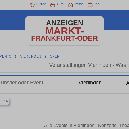
Event
Auto
Immo
Job
ANZEIGEN
MARKT-
FRANKFURT-ODER
VENTS
❯
VIERLINDEN
❯
OPER
Veranstaltungen Vierlinden - Was is
×
nden
Alle Events in Vierlinden - Konzerte, Th