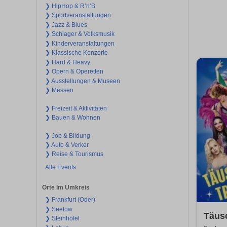
❯ HipHop & R’n‘B
❯ Sportveranstaltungen
❯ Jazz & Blues
❯ Schlager & Volksmusik
❯ Kinderveranstaltungen
❯ Klassische Konzerte
❯ Hard & Heavy
❯ Opern & Operetten
❯ Ausstellungen & Museen
❯ Messen
❯ Freizeit & Aktivitäten
❯ Bauen & Wohnen
❯ Job & Bildung
❯ Auto & Verker
❯ Reise & Tourismus
Alle Events
Orte im Umkreis
❯ Frankfurt (Oder)
❯ Seelow
Täus
❯ Steinhöfel