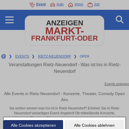
Event
Auto
Immo
Job
ANZEIGEN
MARKT-
FRANKFURT-ODER
❯
EVENTS
❯
RIETZ-NEUENDORF
❯
OPER
Veranstaltungen Rietz-Neuendorf - Was ist los in Rietz-
Neuendorf
Events anlegen
Alle Events in Rietz-Neuendorf - Konzerte, Theater, Comedy Open
Airs
Sie wollen wissen was los ist in Rietz-Neuendorf? Erleben Sie in Rietz-
Neuendorf vielseitiges Event-Angebot! Ob mitreißende Konzerte,
inspirierende Theateraufführungen oder aufregende Veranstaltungen in
Rietz-Neuendorf – hier finden alles im Überblick und Tickets.
Alle Cookies akzeptieren
Alle Cookies ablehnen