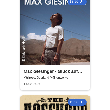
19:30 Uhr
Max Giesinger - Glück auf
den Straßen 2026
Müllrose, Oderland Mühlenwerke
14.08.2026
19:30 Uhr