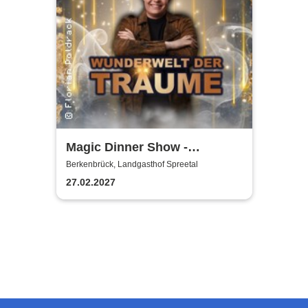
Magic Dinner Show -
WUNDERWELT DER TRÄUME
Berkenbrück, Landgasthof Spreetal
| Florian Poldrack
27.02.2027
Zauberkunst