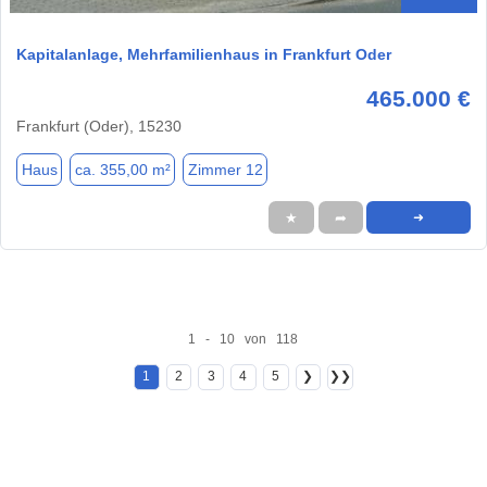
Kapitalanlage, Mehrfamilienhaus in Frankfurt Oder
465.000 €
Frankfurt (Oder), 15230
Haus
ca. 355,00 m²
Zimmer 12
★
➦
➜
1 - 10 von 118
1
2
3
4
5
❯
❯❯