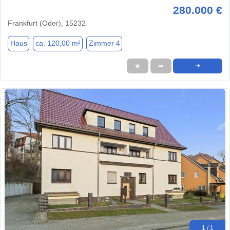
280.000 €
Frankfurt (Oder), 15232
Haus
ca. 120,00 m²
Zimmer 4
★
➦
➜
1 / 1