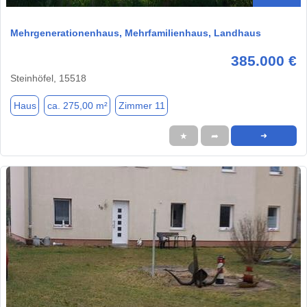
Mehrgenerationenhaus, Mehrfamilienhaus, Landhaus
385.000 €
Steinhöfel, 15518
Haus
ca. 275,00 m²
Zimmer 11
★
➦
➜