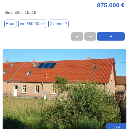
875.000 €
Steinhöfel, 15518
Haus
ca. 350,00 m²
Zimmer 7
★
➦
➜
1 / 9