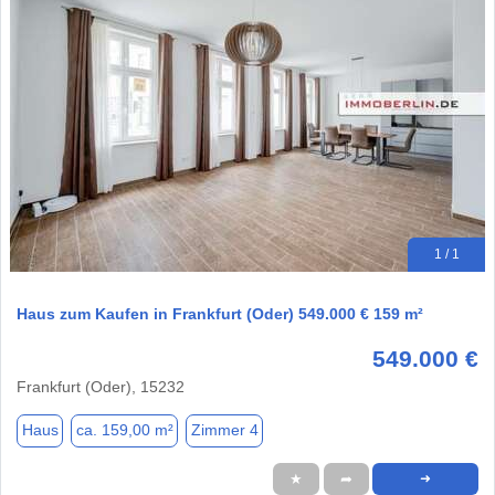
1 / 1
Haus zum Kaufen in Frankfurt (Oder) 549.000 € 159 m²
549.000 €
Frankfurt (Oder), 15232
Haus
ca. 159,00 m²
Zimmer 4
★
➦
➜