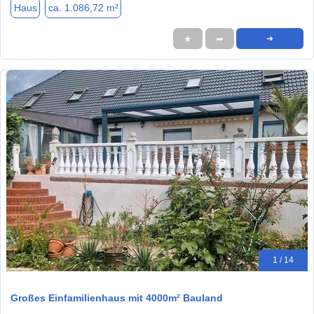
Haus
ca. 1.086,72 m²
★
➦
➜
1 / 14
Großes Einfamilienhaus mit 4000m² Bauland