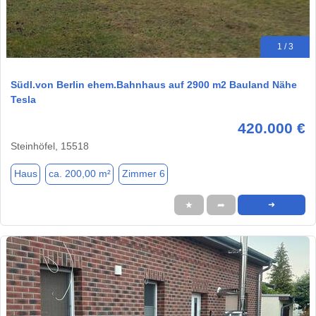
1 / 3
Südl.von Berlin ehem.Bahnhaus auf 2900 m2 Bauland Nähe
Tesla
420.000 €
Steinhöfel, 15518
Haus
ca. 200,00 m²
Zimmer 6
★
➦
➜