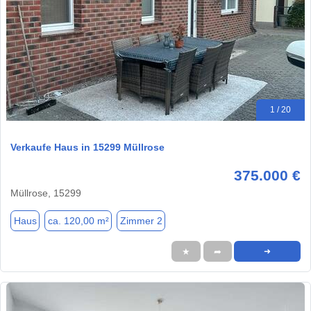
1 / 20
Verkaufe Haus in 15299 Müllrose
375.000 €
Müllrose, 15299
Haus
ca. 120,00 m²
Zimmer 2
★
➦
➜